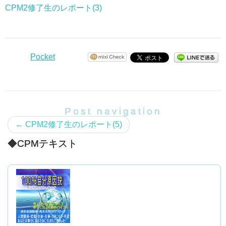
愛のキューピットが住んでいるのではないかと思われ
「何て情けないんだろう・なんて小さい奴なんだろ
●CPM3を学んで
次に進みたい私を止めないでと思った時もありまし
そして、CPM2を学びより謎が深まります。
で生活したい。
CPM2修了生のレポート(3)
内面からでる何か、みたいな事を。。
自然と感謝もできるし、気持ちがいいです。
【ＣＰＭ2を学んで】
るほど、
う」
正直、CPM3は私にとってとても面白く、
た。
自宅で美容矯正サロンをしているのですが、
今しかないのはどう言うことか？
ＣＰＭ2は、
翻訳家として執筆したい。
肝心の恋愛。
妊娠、結婚のニュースがほぼ毎月のようにある環境で
いつもあたたかい光に包まれているみたい。
と自分が恥ずかしくなりましたが、
サクサク課題をこなすことができました。
新規のお客様が増え、
周りの人は全員自分？？
今まで疑問におもっていたことがすっと頭にはいって
育苗農家になりたい。
Cpmを始めるきっかけになった恋は、結局実りませ
はあります。
仕事内容を認められ、
まだなりたい自分ではないけれど、
彼女は
量子力学と相対性理論が
きたような感覚になりました。
んでした。
でも、すべての感情はＯＫ、
とても難しく感じ、考えたくありませんでした。
タレント的な仕事をしたい。
Pocket
褒められることがとても増えました。
そんな自分も丸ごと受け入れて
こんなにも面白いものだったなんてと目からウロコで
「自分を責めなくていいよ、そうやって自分の居場所
こういう自分もありだし、
図がかいてあったのでわかりやすかったですし、学び
ステージに立って堂々と講演がしたい。
それもcpmとメールセッションの終わりかけに。
また認めたくありませんでした。
す。
次は自分かな、
本来の姿で輝いて、周りに光を配れる人間になれたら
を作り、収入を得、家族を守るために頑張って来たん
まいっかって思えるようになりましたし、
ながらわくわくしていました。
今挙げた事をぜーんぶしたい。
どうして？私はちゃんと思考の変換ができていなかっ
とワクワクしていればよいのかなあ、
いいなぁと思います。
ですので、本当の意味がわかるまで、私は大分時間が
だから」
この感想と夢を書く課題が出た頃、
決めるってこともできるようになりました。
看護師とサロンと二足のわらじでしたが、
ですが、
たのか？
と思いながら、
かかりました。
彼との関係で私の思い通りにいかないことがあり、
と言ってくれたので、
Post navigation
学んでいる最中はわくわくしているのに、
どんどん看護師の仕事を減らして、
とショックとともに自分を責めて自信もなくなりそう
また私のインナーチャイルドが暴れ出しました。
旦那様は身長が高くて、
パラレルワールドに行くことを日々楽しみながら創造
仕事に行ったり友達と会ったりテレビを見たりしてい
←
CPM2修了生のレポート(5)
本当にやりたいサロンのお仕事が増えて
◆これからマスターコースを受けるみなさまへ
になりました。
いくらか救われたのを覚えています。
ＣＰＭを進めるうちに、
イケメンで笑顔が可愛い愛らし人。
している今日この頃です。
ると、
とても楽しくてのびのび出来ています。
ぼんやり概念だけを学んでいたように思います。
私の中に、完璧を求める自分、
◆CPMテキスト
わたしはマスターコースを受けて良かったと思いま
大企業に勤めていて理系の職についている人。
結局、思い通りになった
ジャッジする自分、
私の思考は現実に振り回されてしまい、
目まぐるしいスピードでどんどん変化していて、
す。
いくら教科書があっても自分が納得したり、
でもそのとき、セラピストさんが
・１を学んでみての自分
（もしかしたら騒がなくても結果は同じだった）ので
いろんな自分に出会いました。
建築士、科学者とか。
CPMを実際に使うことが難しく思うようになりまし
なにしろ思考の現実化が、
思考したことが次々現実化するので毎日が楽しいで
１０ヶ月前の自分のまま、
体感する事がなくては、本当の現実は変えられませ
「自分が選ばれなかった、のではなく自分が選んでな
すが、
旅行が好きで一緒に旅行に沢山行くし、
た。
スピードアップされるのを日々感じます。
す。
もし結婚してこどもがいたら、
ん。
認めて、修正して、書き換えて、
いんですよ。自分が設定している幸せのために」とい
そんな頃、いつものように本屋さんをうろうろしてい
思い通りに彼を操縦しようとした反射なのか、
二人の時間を毎日楽しめる、ずーっとラブラブ＾＾
どんな現実になっていたかと思うと恐ろしいです・笑
イメージしたりワークしたり、
ただ、それはよいことも悪いこともなので要注意で
これからもっと色々いいことが起こる予感がして
う言葉をくださり、
ですので、私は思考の修正が中々進まず、現実が変え
るときに
ひどい体調不良に悩まされたり、
ノートにもたくさん書き出しました。
こうやって思考するのはとっても楽しい。
す。
ワクワクしています。
あのときマスターコースを受けようと思った自分に、
また「彼への怒りの気持ちがあればそれを大切にして
られませんでした。
ふと手にしたのが１００％自分原因説の本でした。
また、学ぶだけで
友人から理不尽にキレられたりしました。
でも受け取る準備が出来てない。
心から感謝しています。
書き出してみて」とアドバイスをくれました。