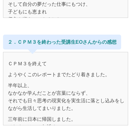
そして自分の夢だった仕事にもつけ、
子どもにも恵まれ
収入も増えていきました。
幸せ。。。なはず。なのになんだか幸せじゃない。
仕事も私より他の人が認められてすごい、と感じる出
２．ＣＰＭ３を終わった受講生EOさんからの感想
来事ばかり。
ＣＰＭ３を終えて
いつも焦ってもっとこうしなきゃ、もっとあれをやん
ようやくこのレポートまでたどり着きました。
なきゃ。
半年以上、
収入も増えたはずなのにいつもお金が足りない。
なかなか学んだことが言葉にならず、
再婚を望んでいるのに恋愛がいつもうまくいかない。
それでも日々思考の現実化を実生活に落とし込みをし
ながら生活してまいりました。
三年前に日本に帰国しました。
人に嫌われる事が何よりも怖くて
それまでは１９年近く、
いつも相手の顔色を伺い、
大自然の中で（カナダ在住でした）のびのびと、