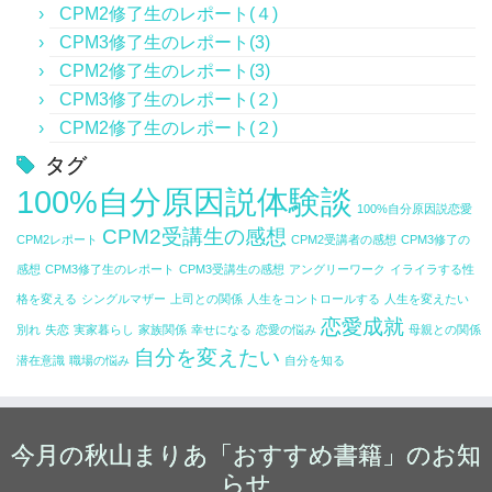
もしれません。
大きな変化です。
CPM2修了生のレポート(４)
本当に少しずつですが、
などなどわかっていたつもりでも、
でも本気で人生を変えたいなら学ぶ価値あり！と私は
CPMはとても無理のない理論です。
苦手なところは、
CPM3修了生のレポート(3)
私の怒りやブラック思考を認めることができるように
相対性理論に触れたことがない人には、もしかして、
当時の私には
ＣＰＭサポートの方にも、
正直CPM1・2の段階では、
思います。
自分の中にある正すべき所だと素直に思えるようにも
なってきました。
CPM2修了生のレポート(3)
どうして思考の現実化と関係あるの？と思われる方も
自分の思考は、
まだまだ受け入れられない考え方を目の当たりにし、
気づきをいただきました。
何か変化があるな～位でした。
なりました。
私自身もcpmを一通り学んで、
いらっしゃるかもしれません。
自分でわかっているつもりで実際には全くわかってい
CPM3修了生のレポート(２)
そして認めることで
また世界で起きる不幸な出来事も
実践できるようになってきた
なかったということがわかりました。
CPM2修了生のレポート(２)
自分の意外な発見になり、笑いながらできる様になり
安心していられるようになりました。
わたくし自身、
自分が創っているとは到底受け入れられなかった私
これからが本番だと思っています。
嬉しいです。
私は、いつも何気なく、
思考ってこうやって現実化してるんだ～。ふ～ん。っ
タグ
あることも知らない真っ暗闇の中にある、被験者がい
頑張っているのに、私ばっかり報われない、とか
は、
きっと、
質問のメールに
て感じだったんですよね。
100%自分原因説体験談
ここから自分の人生をどんな風にコントロールしてい
ない椅子の存在は？
恋愛がうまくいかない、とか
また、潜在意識の凄さ、素晴らしさに感動しました。
CPM2でいままでの自分の中の常識を覆していき、
100%自分原因説恋愛
ちょうど職場もさらに環境が悪化し、
アドバイスをくださいと書いてしまっていました。
けるのか、とっても楽しみです！
歴史は変えられるのか？過去が変えられるのであれ
単純に潜在意識に興味がある、とか
でもCOM3で論理的に思考の現実化を学んでからは
頭だけではなく、
CPM2受講生の感想
何度も。
CPM2レポート
CPM2受講者の感想
CPM3修了の
ば、過去にとった写真の中の事実と思っていた映像
人員不足、過剰業務で
ビックリするぐらい現実に変化があった。
感覚として理解できはじめたからだと思います。
色々な理由があるかと思います。私もそうでした。
感想
CPM3修了生のレポート
CPM3受講生の感想
アングリーワーク
イライラする性
誰かに聞かなくても、
は？？等と、
寝る時間以外は
その返事に、
また、
そもそも何かしらの悩みや潜在意識に対する興味があ
格を変える
シングルマザー
上司との関係
人生をコントロールする
人生を変えたい
ここは直した方が良い所ですよ～。
自分のために時間も取れなくなってきたことを言い訳
『サポートからどのような回答が欲しいの？』といた
内容はいわゆる一般常識や、
恋愛成就
周りの人も自分だということがわかり、
るから
ここは、良い所ですよ～。と教えてくれるので！
別れ
失恋
実家暮らし
家族関係
幸せになる
恋愛の悩み
母親との関係
まず論理的に学ぶ事で
に
だき、
日常的な考えから視点を変えていかなければ理解しが
今までは何かショックなことをされたり
まりあさんのブログでつながっているのだと思いま
自分を変えたい
自分の中で漠然と信じていたけど、
CPMの世界から距離をおきました。
潜在意識
職場の悩み
自分を知る
ストレートにぐさりと刺さりました。
一人でも多く人が、この感覚を掴めたら、生き方がと
たく、
す。
どこか信じ切れていなかった部分が信じれるようにな
言われたりしたらただ悲しみ、
てもラクになるな～と思いました。
疑問がわいてくるときも多々ありました。
せっかく初めた学びも中途半端、
思いもよらなかったです。
ったんだと思う。
私は悪くないと開き直っていましたが、
悩みを表面だけでなく、
(私の理解が深まれば良いのですよね！！)
自分自身も変わる…ということもなく、
疑うたびに、例えば、
自分は無意識のうちに
内側から解決したり、
今月の秋山まりあ「おすすめ書籍」のお知
お教え下さったマリアさんに感謝致します。
量子論とリンクさせて思考の現実化を学ぶのは私の中
あっと言う間に１年がすぎました。
「過去は変えられないが未来変えられる」というメッ
他人の評価を気にしていること、
潜在意識について詳しく知るために
らせ
でストンと何かが落ちた。
セージが目の前に現れたり、