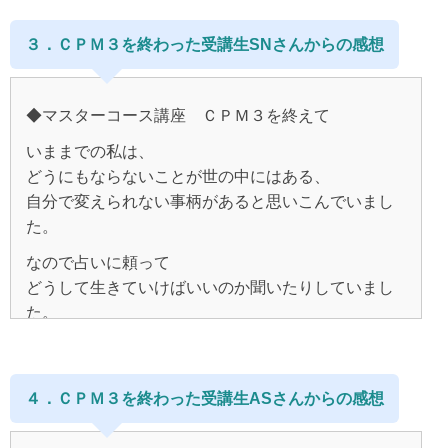
いつも笑顔の自分を演出。
自由な思考で、
友達とは喧嘩をした事もなく、
３．ＣＰＭ３を終わった受講生SNさんからの感想
望むことは意志さえあれば
嫌になってしまったら疎遠にする。
必ずかなうという信念のもとで暮らしておりました。
友人でも恋人でもちょっとしたことで、嫌われた！？
◆マスターコース講座 ＣＰＭ３を終えて
と怯えていました。
いままでの私は、
子供のころから学術的なこと、
どうにもならないことが世の中にはある、
得に哲学的なことは
そんな時、この人だ！と思う大好きな人と出逢い、
自分で変えられない事柄があると思いこんでいまし
学ぶ前から記憶の中にすでに存在していたような、
それと同じタイミングでCPMの書籍、
た。
不思議な感覚を持っておりました。
マリアさんのBlogに出逢いました。
なので占いに頼って
(聖典など、自分が書いたのでは、と思うものすらあ
今度こそは恋愛を成就させたい。
どうして生きていけばいいのか聞いたりしていまし
りました)
た。
幸せな再婚がしたい！その一心で
また光の中にいる自分が懐かしいような感覚もありま
書籍とBlogを必死で読んでワークをして、とやってい
しかし、言われた通りにしていても
した。
ました。
うまくいかないことが出てきて、
４．ＣＰＭ３を終わった受講生ASさんからの感想
占いにも頼れないし、
日本に帰国し、
どうやって生きていけばいいのか分からなくなってい
全ては自分の思考が創りだしている、
なぜかメディアや、情報に翻弄され、