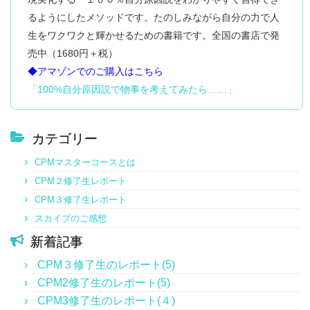
もし、自分で魔法を作りたい！って思っているのであ
家族との関係も、
私はどんな思考を送り出してたの？って見ていくと、
まずは自分自身がハッピーになって、
すでにそこに根深い心の歪みがあるんだろう
その「ルール」を知って思いっきり素晴らしい世界を
・年末年始に彼のお母さんに会いにアメリカにいくこ
るようにしたメソッドです。たのしみながら自分の力で人
れば、
料理が楽しい！食べる事が楽しい！
会社の人間関係もすごく変化を感じます。
それが世界平和、究極、宇宙平和の何かにつながれば
と思いながらもそこには触れずに、
確かに自分が送り出した通りの現実だし、
創造してください。
とが決まった
とっても楽しい学びだと思います。
生をワクワクと輝かせるための書籍です。全国の書店で発
よいな、と思います。
誰かと一緒にいる事やコミュニケーションをとるのが
こんな感情を持ってたら、そんな現実になるよね。っ
だって私は人から良く思われるために、
CPMは学ぶことが大事なんじゃなくて、
・アフターファイブを充実させたいと思っていたら、
売中（1680円＋税）
もっと知りたい・もっとはっきり理解したい！
まりあさん、サポートのみなさま、すてきな時間をあ
楽しい！
て分かった。
いい行いをしてきていたし、
それを自分の人生に落とし込んで実践して行く事に意
ぴったりの職場にいることが分かった
という欲求ばかりが勝ち、
◆アマゾンでのご購入はこちら
家族は、
りがとうございました。
味があるんだなと実感しました。
または、一人ゆっくり時間を過ごす、
・イメージングが無駄に上手くなった（笑）
あっという間にCPMの受講を申し込んでいました。
「100%自分原因説で物事を考えてみたら……」
喧嘩や言い争いが多くありましたが、
相手を第一に考えて行動をするから
◆これから学ぶ皆様へ
お茶をする、音楽を聴く、
定義をかえること、
自分は遠慮して
でもそれが出来るようになったら、
自分が思考したとおりの現実をしっかり受け取ってい
そしたら怒りや不満・不安って思考は、あんまり要ら
ＣＰＭはとてもシンプルにも関わらず、非常に奥が深
バスタイム、寝るまでの時間リラックスできる様にな
自分＝相手と考えると自分の行動も変わりましたし、
本当にほしいものをあきらめたりして、
CPMは人生の最強のパートナーだと思います！これ
たことが分かりました。
ないのかも～
いです。
カテゴリー
りました。
・２を学んでみての自分
本当にいい子だったはず。
があれば鬼に金棒（笑）
変わると相手も知らぬ間に
そんな現実が欲しいなら別だけど、
人生がまさに複雑であり、でも本当はすごくシンプル
今まで、追われる生活を自分で創って来ていたので、
CPMマスターコースとは
自分の人生を変えられるかも…という思いや
今までには見たことないことをしてくれることもあり
楽しい笑顔で過ごす現実には要らないな～って
だから私はブラック思考を持っていないはず、
最初は自分の人生を使って
なんだ、といった感じでしょうか。
私は彼から、リラックスしなよー。
時間を自分の自由に使える！！
こういったことに自らに投資し学ぶ事が初めてだった
CPM２修了生レポート
ました。
思考を意図的に選べるようになった。
怒りや嫉妬や見下す思考もあるはずがない
色んな感情を味わされることもあるから、
心配しすぎだよーと言われつづけていますが、
この感覚が本当に幸せでした。
こともあり、
CPM３修了生レポート
ＣＰＭの１、２、３は、
キツい！事もあると思います。
それだけじゃなくて、
と思い込んでいたからです。
この感想を書きながらこれからはほわーっとしてても
期待を大きく持ち学び始めたCMP2でしたが、
最終的には宇宙論、物理学、量子論などの理解を踏ま
スカイプのご感想
また、ようやく最近になって、
不満・怒り・不安がある時は、
やってるのになかなか現実が変わらない！ってめげそ
大丈夫かもしれない。
会社では八つ当たりをされていましたが、
自分がそんな思考を持っていると認めたくなかった。
えて初めて、本当の意味で
アングリーワークが楽しいものになりました！
いきなり私の子供は存在しないかもしれない、
新着記事
うにもなりました。
今ではそれもありません。
何でそう思うのかをちゃんと自分に確認してから
認めたら私が私でなくなると思っていました。
すべてが自分、１００％自分原因説に行きつくと思い
そんな気がしています。
私は本当は本当の自分じゃないかもしれない、
目に見えないものだから信じられなくなる時もあるか
CPM３修了生のレポート(5)
ます。
周りの人は自分の思考を代弁する自分が創造した人…
それどころか、褒められますし、
「手放す」選択をすることが出来るようになって
もしれません。
CPM2修了生のレポート(5)
苦手な人の良いところも認められますし
尊重してくれるようにもなりました。
更に思考の現実化スピードが増していったと思う?
学んでいくうちにきっと迷いも出てくるときもありか
CPM3修了生のレポート(４)
でも次第に、
◆これからCPMを学ぶ方へ
(自分の事だと思うと自分に感心しました笑！)、