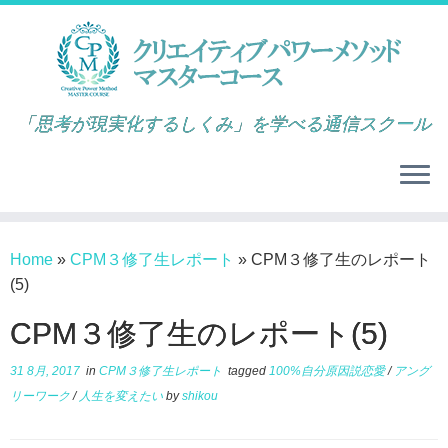
「思考が現実化するしくみ」を学べる通信スクール
Home
»
CPM３修了生レポート
»
CPM３修了生のレポート
(5)
CPM３修了生のレポート(5)
31 8月, 2017
in
CPM３修了生レポート
tagged
100%自分原因説恋愛
/
アング
リーワーク
/
人生を変えたい
by
shikou