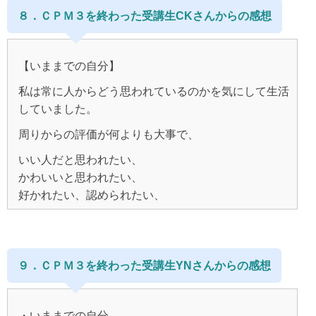
人の真似でもなく、オリジナルの感情や思考との向き
認めて、見せてくれた事に感謝して、
ＣＰＭ１を読んだ頃でした。
次の彼は、
最後は自分だと思いながらも
きっと私と一緒にいても詰まらないだろうし、
８．ＣＰＭ３を終わった受講生CKさんからの感想
など自分とは全く関係ないという前提で、
合い方を覚えた頃から
手放せば良い。
「こんな彼がほしい」と何気に創造していたら、
優しい〇〇人がいいなー（〇〇語を仕事で使うので）
占いジプシーに逃げてしまい
「一緒に何かしている」っていう一体感は味わえない
他人の行動を分析していたのです。
急にフィールドが変わったな、と思いました。
雅にその通りの男性がぽこっとあらわれ、
とぼんやり思っていたら、
やめられずにいたこと、
んだろうな。
それを少しづつ少しづつ実践していくうちに、
【いままでの自分】
(京都のひと、デートは横浜、お茶屋などに詳しい、
そう思っていました。
だんだんと感覚が身に付いてきて、
12月になって3月頃知り合いになった〇〇人と
そして、
などかなりマニアックな部分まであたっていまし
そうではなくて
まず自分が現実に振り回されなくなったこと。
私は常に人からどう思われているのかを気にして生活
蓋をする事と手放す事は全く違うんだな。と。
ご飯を食べることになりました。
両想いで結婚できると思い込んでいたやさき、
た、、)
自分のどの思考からこの現象が起きているのか、
していました。
好きな人から思いもよらず振られたことでした。
いまある現実は、過去の思考の結果で、ここでどんな
いつも何かしていても、
自分に戻って考える。
そして、せっかく現れた夢の男性だったにもかかわら
感情を選ぶかは自分次第。
周りからの評価が何よりも大事で、
ＣＰＭをはじめてからすぐ、
しようとしても「○○がしたい?」ではなく、
そしてそれさえすればいいし、
この人とはそれまでもラインのやり取りはしていて、
ず、
すべて自分軸なんだという事から、
わたしは効果があったと思います。
自分が作りたい現実へ、周りも変わっていくこと。
いい人だと思われたい、
強烈に嫌だ！と思うことのなかにこそ、
ご飯を食べようと話してはいたのですが、
「○○がしたいけども、どっちの方法が自分にとって
冷静に考えれるようになっていきました。
いつもの思い癖で、
かわいいと思われたい、
ずっとタイミングがあいませんでした。
一番利益があるのか」
仕事で、もっと同僚とうまくコミュニケーションをと
自分へのメッセージがつまっているんだとわかると、
ダメにしてしまいました。
そして無駄に傷ついたりすることが無くなっていきま
好かれたい、認められたい、
りたいと考えたら
ネガティブな出来事は
12月初旬にやっとご飯が実現しましたが、
まず、
そういう基準で物事を判断し、
した。
（創造がいつも相手を引き寄せるところで、終わって
そうなるように現実が動いたり。
そんな気持ちで人と接していました。
ハッピーへのチャンス！とやっと気付く事ができ、怖
口下手な彼は友人を連れて来ました。
ＣＰＭ1を読み込むうちに、
何かしていても心ここにあらずだった。
しまっているようです）
くなくなりました。
友人がうまく仲を取り持つ形で自然にお付き合いが始
好きな人にすごく執着していたこと。
そのため、人から嫌われないためにと私の中できめた
何かについて心から打ちこんで楽しむ、
まりました。
わがままな自分という錯覚を取り除き、
ルールが非常に多かったです。
ＳＮＳや連絡が来ないことに寝ても覚めても
めり込むって事が出来てなかった。
９．ＣＰＭ３を終わった受講生YNさんからの感想
あんなに「愛されたい」と叫んでいたわたしが
ゆっくりゆっくり癒していきました。
ＣＰＭの出会う前までは、
イライラ、不安と不満と嫌われてないかどうかと思っ
いまや周囲の人から、ご飯や飲みに誘われたり、
怒りを感じてはだめ、
そしてなにより、
いつも自分が不利にならない様に、
引き寄せの法則は信じていたものの、
ていました。
そうすると、
悪口も言ってはいけない、
「自分をどれだけ愛していなかったか」
私がぼんやり彼が欲しいと思い始めたとき、
逃げ道・第二の道を作って物事に取り組んで来てい
人気者扱いに変わっているし
・いままでの自分