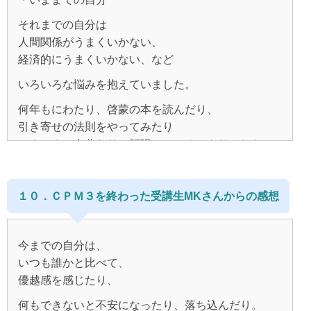
それ以外の自分ではコントロールできない別の力、
ありのままの私を受け止めてくれて、
自分のことを褒めるのはだめ、
特にメールセッションのなかではそれに嫌というほど
まりあさんの本が急に読みたくなり
た。
愛されている実感があります。
やさしくしてくれたり
それまでの自分は
気付かされました。
例えば、占星術や、
頼まれたことは断らない等等です。
自分の本棚を探したのですが
その不安から占いに走っていたこと、
甘えさせてくれる友人が増えたのです。
まわりも結婚ラッシュで、
人間関係がうまくいかない、
四柱推命などの運命論的な存在も気になり、
もっとこうでなきゃダメ、
何故か見つからず、
次はわたしかな？！とわくわくしています。
そして、
CPMを学んで行く中で、
経済的にうまくいかない、など
私の考え方の癖を指摘して
あの人に良く思ってもらえる自分じゃないとダメ、
もしかして、自分以外のパワーに操られ、
本屋さんでも見つからず、
占いの結果を見なくても答えは自分の中にある、
そんな自分がいるという現実、
色々な錯覚も壊してくれたりする人も現れました。
まるで魔法みたいです。
そんなたくさんのルールがあったから、
いろいろな悩みを抱えていました。
恋愛がうまくいく自分じゃないと素敵と思われない、
どうしようもないこともあるのではないか、
とりあえずまりあさんのブログを見に行きました。
みることができる、
そんな思考を持っている自分に気付かされて凄く辛か
人といるのが窮屈に感じ、
今まで問題としていたことが問題ではなくなって
何年もにわたり、啓蒙の本を読んだり、
自分がこう、と思ったことよりも
と不安になることもありました。
必要ないと思えるようになりました。
った。
一人がいいと思うようになりました。
それでメールセッションを受けようかどうしようか悩
とても生きやすくなっていったのです。
引き寄せの法則をやってみたり
しかしCPMは魔法でもあるけれど、
「人が良いと思ってくれるか」いつもいつもそれが基
んでいたのでした。
CPM3を学び中盤に差し掛かる頃には
人とかかわらなければ私は自由でいられるし、
いろいろと自分なりに頑張っているつもりでした。
魔法使いは他でもないわたし自身で
準で、
「思考が現実を創っている」という事も段々理解して
よく見られようとして頑張らなくていいからと、
１００％で初めて自分原因説が成り立つので
好きな人に振られはしましたが、
CPM３では
きて
いくら呪文を覚えても、それを使うのは自分で
自分の心をずっと無視し続けてダメだしして。。。
このメソッドに出会い、
今思えば逃げていたんだと思います。
彼とお付き合いすることになり、
友人関係として
決めて(思考して)行動することが
現実が少しずつ変わって来ていた。
それなら自分がまず、
そのうち仕事もうまくいかなくなり、
どれだけ傷つけてきたのか、と。
マスターしたい、と思い、講座を始めました。
１０．ＣＰＭ３を終わった受講生MKさんからの感想
今回の彼とどういう結末になるにせよ、
また楽しいメールができるようになればいいなと思う
どうして大事なのか、より理解できるようになりまし
魔法を使える感情や気分でいよう
今思えばいったい自分が何をしたいのか、
恋愛で、彼に対してや
講座を始めたころは、
前回ひどい別れ方をしてとても心が痛かったので、
と、
た。
でもずっと、
今何をしているのかもわからないような
仕事で周りの人達へ、や
今までの人生で初体験？！的な災難が続発しました。
実際そうなりましたし、
自分が思考したことが
心のお掃除をしようと思いメールセッションを申し込
今までの自分は、
自分の思考に
心が晴れないような、
極限状態に陥っていた時もあったように思います。
両親へ思っていた
（笑）
凄いスピード現実を創るということが分り体感してい
彼氏がいるとか、
みました。
こんなことしたら怒るだろうなと思っていたら、
いつも誰かと比べて、
自信を持つことができるようになったと思います。
自分の人生をあきらめているようなところがありまし
たからこそ、
結婚しているとか、
「私を無視しないで。私はこんなに頑張ってるのにど
案の定、また振られるという
優越感を感じたり、
た。
現実化も早くなって、いいこともそうですが、
やりたい仕事でお金を得ているとか
うして認めてくれないの？私をおいて行かないで。私
自分でも同じパターンを繰り返しました。
今迄自分の感情を深く知ろうとせずに
人間関係も経済的な問題も
今まで経験をしたこともなかった人間関係に悩んだ
何もできないと不安になったり、落ち込んだり。
いままでの怒りが現れて