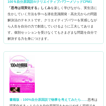
現実にいいことがたくさん起こると思っていたのに
自分の思考に制限かけることなく
100％自分原因説®/クリエイティブパワーメソッドCPM1
実は以前から知ってはいて少し読んだこともあったの
ここ２週間で
自分はそんな自分になれない。
変化が見られていないことに焦りも感じていました。
大胆に思考を送り出して創造していきます。
マスターコースで感情と現実のつながりを学んで、
「思考は現実化する」しくみ
を楽しく学びながら、実生活に
そのことで、私の中でよりCPMへの理解が深まりま
ですが、
今となっては、
のど薬の宣伝を見ればのどが痛くなったり、
CPMでデトックスされた私の心の最後の好転反応
もちろん、コンサートの席がラッキーな場所だった
って思ってる自分がいるんだなーって言うのにも
さまざまなことが腑に落ち、感情コントロールができ
した。
生かしていく方法を学べる潜在意識開発・高次元からの問題
その時は私の中では論外の書籍でした。
その書き出しもすこしずつ楽しいことが増えた気がし
すると私はまた疑心暗鬼になり、
アレルギーの宣伝を見れば、
（であって欲しいですが）が出てしまい、
り！
CPMを学んでいく上で気付いた。
るようになりました。
解決法のテキストです。クリエイティブパワーを実感しなが
ています。
もっと別にいい方法があるのではないかとネットや本
なんと今までになかった花粉症になってしまったり、
私に果たしてこの課題を書く資格があるのだろうか、
仕事では思った通りの後任の人材が入ってきたり、
◆１００％自分原因説を学びたい人へ
ら人生を自分の力で創造していけるように工夫してありま
たっくさん自分がトキメクイメージングをしていても
を探して読んで、
課題は全て終了したけれど、
不安も恐れも受け入れて、
イメージした展開になっている事もありましたが、
そして、友人とあっても,
ある意味厄介なこともすぐ起こってしまっていま
そして今新しい人とのご縁に恵まれ、
パラパラと読み進めるうちに、
す。個別セッションを受けなくてもさまざまな問題を自分で
なんでも「ルール」があるように、
現実が変わらないのはそこだ?って分かった。
私は結局CPMについて何もわかっていないのではな
喜びや愛に変え、
初対面の人とでも、
それでも効果がなかったら
す、、、汗
大切に育んでいるところです！
直接関わる苦手な人の思考の修正が上手くできず、変
ここに私の知りたかった答えがあるかも、
解決する力を身につけます。
潜在意識の仕組み、現実化の「ルール」があります。
いかと悶々としていました。
強くしなやかに生きていけると思います。
ひとつひとつが楽しめるようになったと思います。
またCPMに戻ってくる
わらない現実もありました。
とすがる思いで本を購入し読み始めました。
ここでも日々出てくる感情１つ１つを
その「ルール」を知れば
その間、CPMセラピストさんのブログにお邪魔し、
わたしもかんがえていたように、
人の顔色や反応をみて
頭では自分は何にでもなれて、
ということを何度も何度もくり返していました。
CPMの考え方で受け止めていくと、
しかし、そういう事だったのかとか、
とにかくワクワクして、
とても楽しく楽に生きていけるようになります。
ヒントや癒しを得ていました。
マスターコースで魔法の呪文を教えてもらえるわけで
そこに存在するのではなく、
何だったて出来るって分かってても、
そうなんだ！と思いはしても
夢が現実化しているときに感情を先取りして、
本当に毎日が学びで起こるトラブルさえも、
はありません。
CPM3では、
ただ今の自分は楽しんでるなって思えます。
本質的部分で理解出来てないんだ。って事に気付い
私の人生最高、と思える、素晴らしい毎日を送る、と
変わって行くのが楽しみ！なんて思える感じです?
より理論的な内容に難しさを覚えましたが、
自分で書き出しワークをやってみるという事はしませ
私は本気で自分の思考の洗い出しをしたいと思い、
魔法のかけ方を教えてもらって、
『あー楽しかった』って、心から言えます。
悩んでいるのは
た。
一刻一刻宣言します！
そして一週間ほど過去を振り返り、
自分のペースでゆっくり進もうと決め、
んでした。
マスターコースとメールセッションを同時進行で行っ
呪文を考えて魔法を創って体験するのは自分です。
そのちょっとしたコツの「ルール」を知らないからだ
思考を整理して今日やっとこの感想を書く事ができて
以前なら、あの時あんなこと言ってしまった、
ていましたが、
できるときには復習を心掛けていました。
と私は感じました。
☆これからCPMを学びたい人へ。
います。
誰かに魔法をかけてもらおうと思っていたわたしは、
こんなことしてしまったと
両方と向き合うことを辞めた時期もありました。
そして時を同じくして気付いたのが、
まだまだＣＰＭの初心者ではありますが、
途中で抜け出すのが大変でした。
そうして、数ヶ月経ち少しずつですが、
なぜなか昔から自分の考えや思いを、人に言ったり
自分を責めたりしていましたが、
とても楽しく学べるし、分かりやすくてワクワクしま
私は最初、これさえ学べば幸せになれるんだ。と思っ
結局何にもならなかったと思っていたCPMで私は、
自分の感情に無関心だった事。
今までの嫌な出来事は
楽しんですべての出来事に感謝していければと思いま
今を楽しむ事が現実で増えてきました。
ましてや紙に書いて書き残すなどは
すよ。
ていました。
今はそれがありません。
書籍版：100%自分原因説で物事を考えてみたら……
思考は
私のブラックな思考から発生していたことを
す。
・自分の思考を自分で見ることができるようになった
絶対にいやな事だったからです。
自分の思考が現実化してるから、
好きな人生を創造できる！
認めたくありませんでした。
現実化する・１００％自分原因説をわかりやすく習得でき
でもCPMはそうゆうものではない。
・インナーチャイルドを発見した（５歳）