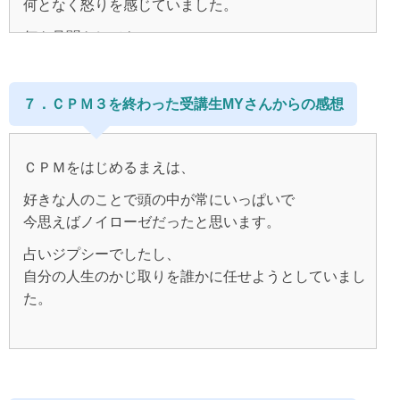
とかもうありとあらゆることが
何となく怒りを感じていました。
わたしはこんなにがんばっているのに！
そのために生まれてきたのだ、
「自分を見つめる」ということをあまり意識しなくな
ました。
実は自分が勝手に決めていたんだと言う事。
ということが確信できるようになってきました。
何を見聞きしても
なんで現実がかわらないの？！
りました。
だからこそ、
表面的には合わせるけども心が動かない。
そうして１年近く、
今ここからの思考で全ては変えられるんだ、
進めていくと
嬉しいはずなのに、
ワクワクすることばかり企画し、実行しました。
現地点では、
そんないらだちと焦りで、自分原因説が嫌いになりそ
ということにとても衝撃を受けました。
７．ＣＰＭ３を終わった受講生MYさんからの感想
思考の軸が自分ではなくまだまだ他人にあった
その裏にある損得勘定何かを考えてしまい、
潜在意識をどこまで自分の味方につけるか、がかかっ
うになり、
ことを感じました。
１００％自分原因とはそうゆうことなのか、と。
まずは人を疑ってかかっていたように思います。
ている、
マスターコースから離れていた時期もありました。
日本国内の旅行などです。
そんなことまで私の思考から出来ているんだ！！と驚
そして今までどれだけ自分の感情に蓋をしていたか。
雅に、自分の思考に自分の人生の責任がかかっている
ＣＰＭをはじめるまえは、
この前のキムタクのドラマじゃないけども、
あ、現実が変わったな
きました。
ことをひしひしと感じ、
今思うと、
皆が仮面を被っているように見えた。
ポジティブでいなきゃ人生は好転しない。
好きな人のことで頭の中が常にいっぱいで
と思った時期は、ほんとうにオセロの駒がひっくり返
旅行するのにぴったりの相棒２人を
何か嫌なことがあれは、
そのため、
今思えばノイローゼだったと思います。
どんなに周りが感動していても、
るかのようでした。
私は出現させていました。
あの人はなんであんなことするんだろう、
逆にナーバスになってしまうことも正直あります。
喜んでいても同じ温度で喜べなかった。
占いジプシーでしたし、
とその人の気持ちを考えて分析していました。
そう思い込んでいた私にとって
CPM３の総復習をしている頃です。
（そんな必要は全くないこともわかっていなが
この相棒２人と本当に楽しい１年を過ごしました。
自分の人生のかじ取りを誰かに任せようとしていまし
同じ視点で物事をとらえる事が出来なかった。
自分のネガティブで攻撃的でブラックな感情を書き出
ら、、、）
2014年10月頃になり、
た。
す事、
はじめたばかりのころは、
そろそろ新しい彼がほしいな。
ニュースもそうです。
いままで「ない」ことばかり見ていたけれど
セラピストさんに見せる事はかなりの抵抗がありまし
そんな自分って、
まさに、本に書いてある通りでした。
悲惨な事件があったら、
「ある」ものを見ると、わたしはたくさん「ある」
た。
どこかにいい人いないかなーと思っていました。
ＣＰＭを始めるキッカケは、
どこか冷めいて詰まらない女だなーって思っていまし
どうしてそんなことしてしまうんだろう、
CPMのメソッドを基に
でもブラックは見つけて、
自分の人生の決断は
た。
どういう心理からそこまでの行動になるのか