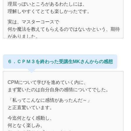
その頃に本屋さんで見つけたのが、まりあさんの本で
本屋さんで夢中で本を読み、
不確かなもの、という考えに圧倒されながらも、
理屈っぽいところがあるわたしには、
した。
本物に出会えた！私が求めていたことがここにあると
徐々に自分の中に浸透していくのを感じました。
理解しやすくてとても楽しかったです。
感じ、
学んだこと、
すぐにマスターコースを申し込んだのですが、
何よりも自分の思考を変える事によって
実は、マスターコースで
そく購入して無我夢中で何度も何度も読みました。
興味深かったことはたくさんありましたが
急に怖くなって、
対人関係がマジックのように変化したり、
何か魔法を教えてもらえるのではないかという、期待
一番の気付きは「どれだけの錯覚の中でいきていたの
始める前に申し込みをキャンセルしてしまいました。
かなりの確率で、
がありました。
か」という事。
自分の考えていることが目の前のテレビで放送された
ます
現実を変える魔法をかけてもらおうと思っていたので
り、
自分はこう、
自分ではどうにもならないことがある、
今考えると、
す。
もっとこうならないと幸せにはなれない、
わがままな私を出して生きていってはいけない、
あの頃はまだマスターコースを受ける時期ではなかっ
６．ＣＰＭ３を終わった受講生MKさんからの感想
とういう考え方が溶けていきました。
この人はこうゆう人、
たのかもしれません。
目の前でちょうど必要だったロッカーが
マスターコースを受け始めた頃の自分は
両親はこうゆう人。
自分で創っていく、
二つ絶妙なタイミングで空いたり、
ほどなくして彼と別れ、
CPMについて学びを進めていく内に、
「人のせいにする人」
創っていけるというのが本当に嬉しかったのです。
私の収入はこれぐらい、
最悪の１ヶ月を過ごしました。
ラッキーサインと決めたハンドバッグをもった女性が
まず驚いたのは自分自身の感情についてでした。
「自分のことを棚に上げて周りに文句をいう人」が大
お金の有る無し、
しかし、
何人も歩いていたり、
ネットで見つけたセラピストさんのセラピーを
っ嫌いでした。
「私ってこんなに感情があったんだ～」
世の中ってこう。
CPM１だけでは変わりきれない次の問題が出てきて
偶然、では済まされない、
受けてみたりもしたのですが、
と正直驚いています。
アングリーワークをしても、
堂々巡りになりました。
引き寄せ、を体験すると、
私はあの人よりは上、この人よりは下。。。
今ひとつピンと来ないのと、
それが自分へ言いたいことだとは、認めたくありませ
自分の人生は、自分でクリエイトする、
今迄何となく感動し、
時間とともに心の傷が癒えてきたことにつれ、
何度本を読み直しても錯覚が取れきれないのです。
んでした。
自分で幸せを選んで幸せになる、
何となく楽しみ、
１００％自分原因説をはじめ、
なのでCPM2.3とメールセッションを受ける決意をし