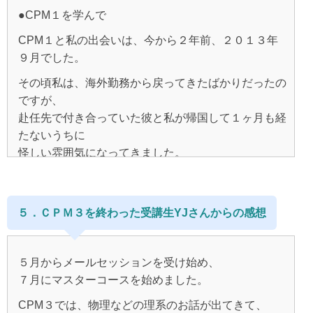
ました。
というCPMの考え方がとっても理にかなっている気
●CPM１を学んで
なかなか自分の思考が自由にならない居心地良さを感
がして、
じ、
CPM１と私の出会いは、今から２年前、２０１３年
わがままな自分だから、
そんなときマリアさんの１００％自分原因説に巡り合
他人任せじゃない、
９月でした。
自分をだして生きていくのは
いました。
自分で変えられるんだ、と思ったら、
その頃私は、海外勤務から戻ってきたばかりだったの
まわりに迷惑がかかる、
なんとかこれを自分のものにしたい、
初めは自分＝周りの人というのがなかなか理解でき
ですが、
不幸にしてしまうので出せない、
人生を変えたい、と本気で思いました。
ず、
赴任先で付き合っていた彼と私が帰国して１ヶ月も経
と思い込んでいました。
しかしよく考えてみれば、
読んで、
たないうちに
自由意思と神の意志の統合、
ワークしてとやっていましたが
怪しい雰囲気になってきました。
そしてこの世はすべて一つである、
ちょっと良くなった気がしてもまたうまく行かないと
え？何かマズイ・・・
CPM１とであって
といったＯｎｅｎｅｓｓを思い出すと、
感じる。
しっくりくるようになりました。
剣呑な雰囲気を察知した私は、
すべては自分が作っているという考え方で、
もっと理解を深めたい、
５．ＣＰＭ３を終わった受講生YJさんからの感想
藁にも縋る思いで色々なセミナーやらに参加しまし
こんな人生にするかは自分次第というのが
そして自分のなにが原因で、
た。
今の状況を創りだしているのか？
とても衝撃的で、
そして過去ですら思考であり、
５月からメールセッションを受け始め、
でも、もちろん何も変わりませんでした。
変える事ができる、
自分の奥底に、どんな思考があるのか？
いままでの自分の中にはない考え方で、
７月にマスターコースを始めました。
今存在しているものですら、
を突きとめたくて、
雷に打たれたような感覚でした。
量子学から学んでいくと、
CPM３では、物理などの理系のお話が出てきて、
CPM2,3とメールセッションを申し込みました。