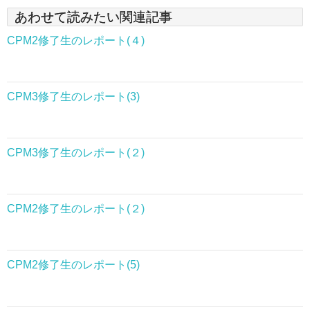
な？」
どんどん早まったと感じました。
それを認めたくなかったので、
あわせて読みたい関連記事
が、
と思いました。
自分の思考から出来ていると骨身に染みて感じれまし
ほんとうに、やなやつでした・笑
でもなぜか、
私にとってはこのくだりが一番難しく、
隠して、見ないフリをして、
コロッと穏やかになり、
た。
と思いはじめました。
本に書いてあるワークを本気で取り組むことができま
未だに成功しません。
私には、物理学の学習の方が楽しく、
CPM2修了生のレポート(４)
（過去はニュースなど一切みなかったので、
私は何でも出来るし、
いつも冷静で優しくなって。。
せんでした。
どんどん知りたいと思いました。
とにかく必死に日々を過ごしていました。
そういった思考自体あまり存在しませんでした）
怒りの感情をおざなりにしていた自分がいたのです。
きっと設定が上手く出来ていないのだと思います。
創造出来るし、
CPMを学び始めた頃は、たくさんのセラピストさん
今思えば、
今思うと、どうしたら良いのか方法が分からず、苦し
どんな世界にだって自分が望めば行くことだって出来
のブログを見て勉強して
これはおかしいと情報を集めだすと、
CPM3修了生のレポート(3)
まだ誰かのせいにしたい思考や
くてツライ日々でした。
また他の周りの人にも、
るから、
現実を変えよう！と力が入っていたのかな。
学習は自分のペースでと
そして、いわゆる、
喜怒哀楽すべてがあって私なんだ、
これだけはやってはいけない事！
私はこのくだりをマスターすれば、
悲劇のヒロインがいいと思うところがあったのだと思
嫌われないようにと振る舞っていたのが、
言われてはいましたが、
自分でも知らないうちにため込んだ自分の中の毒が一
どんな私でもOKと受け入れて、
そう思うからこそ今迄諦めて来ていた事を諦めたくな
がむしゃらにやって、
だというのが段々わかり始めました。
魔法使いのようになれる、
います。
なんだか自分のままでいられるようになってきて。
気にでたのかな、と感じました。
そこから本当に受け取りたい現実を思考していきまし
くなった。
セラピストさんの充実した生活と比べて、
彼を思い通りにできると思っていたのだと今気づきま
次が早く知りたくて、
CPM1を学び、まず思った事は
CPM3修了生のレポート(２)
でもどうして私は
そうしたら周りとの距離がグングン縮まってきて、
た。
自分のないもの探しをしていました。
した。
ＣＰＭが終わればきっと何かが変わるという期待への
思考が現実化しているの？
そして現在やっと、
大学に行きたい。
こんな風になってしまったんだろう？と思い、
自分を見せたらダメって思われるってゆう思考から、
本を読んで、
焦りなのか？
本当にそんなにシンプルな事なの？
膿が出きったような、
ずっと理想の人に出会えないと話していた仲のいい友
こうであったらいいなーと思っていただけなのです
大学で植物学を学びたい。
そのままの自分をもっとわかってもらおう！っておも
スピリチュァルな感性を持つ知り合いの方に相談する
確かに自分の思考で
別の段階の自分が生まれた気持ちになりました。
人が、
が、
ただ、ピュアな気持ちで次が知りたいのか、
と言う疑問です。
CPM2修了生のレポート(２)
えるようになってきました。
それでは現実がかわりませんね…
と、
すべてができているのかもしれないけれど、
海外に住みたい。
後ろにそんな気持ちが隠れていたのですね。
自問自答した時もありました。
短期間で理想の人と出会ってお付き合いを始めたり、
私は職場で自分の居場所、
自分の現実で思考した事だけが起きているとは思えな
いまは、肩の荷が下りたかのように、軽やかな気分で
私は例外で変われない、
海外で旦那と白い可愛い品のいい家に住んで学生をし
存在感を作るために
途中で少し挫折してしまったCPM2も
年末年始や次の学習が配布されるまでにも、
い出来事も多かった為です。
一番の課題は恋愛ですが、
ある友人は突然結婚したり
す。
いままでどおりの人生を送るだけなんだとおもってい
たい。
また周りからも褒めて頂く事が
CPM2修了生のレポート(5)
その後何とか終えることができました。
ＣＰＭにも執着してるのか？
90人近くもいる女性中心の職場で、
幸せな出来事が次々とあって、まるで世界が変わった
「解っている人」になろうと必死で人をジャッジして
考えていない事も起きているし、本当に望む事は起こ
ました。
すごくすごく増えたのです。
結婚をして子供2人、旦那、愛犬が2匹、お父さん、
かのようです。
きたのだろうとのこと。
これ無ではだめになるとか思ってるのか？
らないし。と言う感じでした。
雅にコウノトリと、
お母さん、爺ちゃん、婆ちゃんと3階建ての家に住ん
それも私の上っ面じゃなくて、
そんないまのほうが、