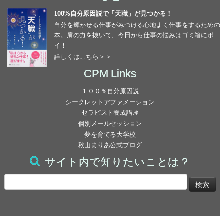
さすがの私もいくらなんでもこれはまずい！と考え
私もこういうことを誰かにしていたんだ、
これほどシンプルでわかりやすいシステムはないので
よしあしのジャッジをしていること、
まさに疑っている自分自身の思考すら、
CPMの世界と再び向き合いだしたのですが、
100%自分原因説で「天職」が見つかる！
私のどんな思考からこうなったのかな？と自分を振り
今現在の自分の周りでは、
はないかな、と思います。
依存していること、
現実化されていました(笑)
自分を輝かせる仕事がみつける心地よく仕事をするための
それも「退職」というギリギリの選択の後に得た答え
返るようになりました。
CPMを学び始めた頃よりも増して幸せな結婚や妊
その感覚を得てから、
自分のかじ取りを他人に任せようとしていることに気
こうしてCPMの最後にこれまでの自分の学習の成果
本。肩の力を抜いて、今日から仕事の悩みはゴミ箱にポ
でした。
娠、
自分の感情についてももっと目を向けれるようになっ
付きました。
イ！
をおさらいすることが、
出産が続いています。
たし、
数年間の混沌から抜け出し
詳しくはこちら＞＞
でもどんなに疑問がわいてきても大丈夫でした。
自分に対するセッションであり、
ハッとしましたし、
【CPM3を学んで】
思考の現実化を理解し体験しているし、
（今思えば、そもそもそれ自体も自分が体験したくて
CPM Links
少しずつ私にも近づいてきているんだな～とワクワク
マスターコースの総仕上げなのだなと思いました。
何とも言えない気持ちにもなりました。
CPM3の相対性理論や量子論は最初とても難しく感じ
マスターコースでは、スタッフの皆様がいつも勉強の
選んだ環境だったのですが）
しています。
正直戸惑ってる?私は何にもなれて、何だって出来
ていました。
サポートをしてくださいます。
まりあさん、スタッフのみなさま、
１００％自分原因説
自分の幼稚さとか未熟さとか
る！
久しぶりにたっぷりと寝られる、メールにも追われる
また、考えていた事がすぐTVやネットで目に入る様
今日まで本当にありがとうございました。
シークレットアファメーション
まだまだいろんな気持ちが出し切れていないとも感じ
一回では理解できなくて何度も読み返していくうちに
日々迷いながらも、
ことのないゆっくりとした自分だけの時間を得、再開
セラピスト養成講座
になりましたし、
自分がしたい・手に入れたいものは貪欲に欲していい
ました。
腑に落ちるようになりました。
いろいろな書物を読んだり、スタッフの方々に質問し
何とかここまで来ることができたのも、ひとえに皆様
した学びからはそれまでと全くちがう世界が見え始め
個別メールセッション
自分が誰かに伝えた褒め言葉が、
んだ?
たりしながら、
のお陰です。
メールセッションをするきっかけにもなりました。
夢を育てる大学校
ました。
エネルギーの話はとてもわくわくし、
別な人からそのまま言われる様になり、
今後、セラピスト講座を受講するつもりでおります。
秋山まりあ公式ブログ
と思うと、今迄諦めて来たものに手を出したくなる。
どっぷりＣＰＭに浸って学んでいくと、
びっくりしています。
思考が現実になるのは本当なんだと信じることができ
どうか今後ともよろしくお願い申し上げます。
サイト内で知りたいことは？
ある時すっとすべて腑に落ちる瞬間が生まれると思い
山びこ の様です。沢山褒めると良いのは、この為で
でも選択肢がいきなりドーンって増えて、
ました。
日を増すごとに、
自分の思考がどこまでも幼く
ます。
すね！
驚くとともに戸惑ってる。
検
人と接するごとに、
わがままな思いから生まれていること、
でもここを学んでいる時も、
索:
これから学ぼうとされている方は、
感情をノートに書きだすごとに少しずつですが、
現実があまり変化していなかったり、
願いと思考を全く別の元と捉えていたので、
私も含めてですが、必ず人生を豊かに、
大きな変化を感じます。
これからは、言葉にも気を付けて行きたいと思いま
自分は25歳で、30歳までには結婚して子供が欲しい
いつもブラックな否定的な考えがすべてを覆っていた
いやなことが起きたりすると
まっとうされたいと思っている方々かと思います。