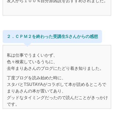
友人から１００％自分原因説をおすすめされました。
書店に本が並んでいるのはよく見かけていたのです
が、
何となく「自分原因」というのが怖く思えて、
２．ＣＰＭ２を終わった受講生Sさんからの感想
手に取らずにいたのですが、
友人からすすめられたので読んでみようという気にな
私は仕事でうまくいかず、
り、
色々検索しているうちに、
次の日に本を買って読みました。
去年まりあさんのブログにたどり着き知りました。
丁度ブログを読み始めた時に、
読めば読むほど、
スタバとTSUTAYAがコラボして本が読めるところで
何かが?がっていくような、
まりあさんの本が置いてあり、
目から鱗のような不思議な感覚で、
グッドなタイミングだったので読んだことがきっかけ
読み終わってすぐに
です。
これで人生が変わるなら！
CPM1を読むうちにどんどん引き込まれ、
とメールセッションを申し込みました。