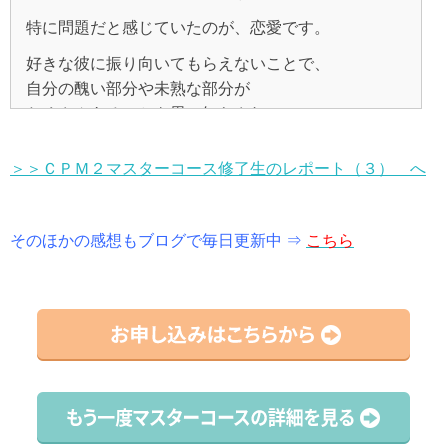
テキストもわかりやすく、
入ってきました。
それからはしっかりと
引き寄せの法則を実践していましたが、
ました。
でもそんな未来なんて私が変えてみせると思い
特に問題だと感じていたのが、恋愛です。
現実と思考の関係を、繰り返し教えてくれるので理解
実践することを意識して、以下のことを行っていま
子どもとの関係は、
全く現実にならない事に、
また、夫の態度は自分の中の現れ・・・と
彼と一緒にいることを決めても、
私が実践しているのは、
も早かったです。
好きな彼に振り向いてもらえないことで、
す。
よくしゃべり仲はいいのですが、
イライラしたり、疑いはじめたり…
ふと無意識に彼がいなくなった後もしっかりしない
その時は、
自分の中を探ると、
・感謝ノートを書く
自分の醜い部分や未熟な部分が
友人関係も今までは似たようなタイプと仲良くなっ
質問にもすぐ答えていただいて、
ついつい勉強をしないと心配になり、
と、
・何かあってもなくても毎日ノートに頭の中に思い浮
「１００パーセント自分原因説って凄い！！こんな凄
私こそ夫を経済的に束縛していたな～～と思いあたり
たくさんあることを思い知らされ、
て、わたしが無理して友達に合わせて疲れ、最終的に
提出課題ひとつひとつに優しいメッセージが添えられ
強く生きていかないとだめだと考えてたりするので
・朝起きてテンションが低くても、素敵な一日にな
かぶ言葉を聞こえなくなるまで箇条書きにしていって
ちゃんと勉強しないと大変なことになっちゃう！みた
い理論を知った私ってラッキー！」と
ました。
しばらくしてから、
合わなくて離れるパターンが多かったのですが、
て、
す。
る！素敵な一日になるんだからどうしたい？と朝の支
また、私はもう幸せになれないんだ、
います。
いに考えてしまい、
思いました。
主人が「病院探してみたから、一緒にもう一度行って
やる気を維持することができました。
夫が給料を全額わたしてくれるのが当たり前・・・と
＞＞ＣＰＭ２マスターコース修了生のレポート（３） へ
度中、ブツブツつぶやくこと（嫌なことを考える隙を
私はみんなみたいに幸せになることはできないんだ、
最近はそのパターンの友達を引き寄せなくなりました
いけないいけない！と訂正する日々です。
なんでそんなこと考えるん！あかんあかん、
そうすることで、思考の垂れ流しを減らし、自分の思
みよう。」と言ってくれ、違う病院へ…
今から思えば、
考えていて、
与えない）
と絶望感でいっぱいでした。
し、自分が無理をしないでいられる人と仲良くするよ
病気を克服して一緒に生きていくんだ！
考に責任を持つことを忘れないようにしています。
子どもが毎日を生き生きとすごし、
わかっているつもりになっていただけで、全然分かっ
夫にそれを強要していたんです。
うになりました。
と思いなおすのですが、
・大げさなくらい笑うこと
もう生きているのがつらくて、死にたいとまで考える
わたしにとって、毎日が学んだことの実験の場でし
笑顔で夢中で毎日を楽しむ姿をどんどんイメージしよ
そのほかの感想もブログで毎日更新中 ⇒
てはいませんでした。
こちら
思考の修正が必要な場合は修正し、その必要がなけれ
夫にはお小遣いを渡し、
・旦那さんとゲーム感覚で、毎日お互いをほめる＆
ほどでした。
そこでの病名は
自分に対する自分像に対しても変わりました。
た。
うとしています。
また無意識でかんがえるの繰り返しでした。
ば今日も最高に楽しかった！といい、その次にその日
それから、８ヶ月した頃には、
他に必要であれば別にお金を渡していました。
疲れた→頑張ったなどネガティブな言葉を変換するゲ
この状況をなんとかしたいと思い、あがき続けた結
「躁うつ病」
そして本当に亡くなってしまったのです。
・日常で、思考を意図的に送り出すと、どんな風に現
の感謝や、今自分の中にあるもの、自分の好きなとこ
仕事がうまくいかなくなり、
ーム です！
果、マリアさんのブログに出会いました。
私が殺してしまったと思いました。
この病気は、
実が変わるのか？
ろを書き出しています。
長時間、大変な仕事をしているのに、
今までわたしは、ロングヘアでピンクが好きで女性ら
外での人間関係も今後の課題です。
責めて責めて過ごしてきました。
医学的には治らない。
・いまふと思ったことは、わたしの思い込みではない
でも、夫はいつでも不満を表していたんです。
なぜかお金がなくなり、
しいセクシーな女性が自分らしいと思っていました
・朝起きてすぐにアファメーションをします（私の人
イラッとする人に対しては、
と言われている病気です。
か？
好きにお金を使いたがっていましたから。
新しい職場で好きになった人が結婚してしまったり、
だけど彼をかわいそうな人にしたくなかったので、
まだ、思い込みのパターンが
その頃の私は、
し、そう思い込んでいました。
生素晴らしい、私を含めてみんな笑顔がすき！みんな
以前は腹が立つばかりでした。
・いま見えている現実の、もともとの思考はなにか？
人がなぜ病気になるのか、
解除されてないなぁと感じる部分がありますが
一刻も早く状況を変えたい、
幸せになれー！など）
それで、
相変わらず職場にはイヤな人がいたり・・・
でも、わたしは幼い頃は、ピンクが嫌いで青や緑色を
・わたしは、その思考を「選び続ける」のか「手放
なぜ西洋医学では治らなかったのか本を読み漁り
焦らずにやっていくつもりです。
恋愛成就したいという焦りの気持ちもあり、
でも最近は、
これからは今まで貯めていた貯金も折半にして夫にあ
すべてが、またうまくいかなくなった、と感じまし
マリアさんの本を最初に手に取ったのは、
好んでいたし、いつもショートヘアでした。運動が好
・行動する前に宣言をすること