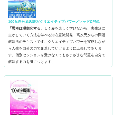
「ザ シークレット」を読んだ時のような衝撃が
そして突然彼にフラれ、
に戻れた気がします。
もともと自分のなかに「ある」ものを、
どんどんいい方向に展開していっています！
そして、メールセッションも同時にお願いしており、
不安で夜も眠れないほどになり、
自分の人生をより楽しんでいきたいと思います。
何かにすがりたくなっていましたが、
私の中で産まれました。
尊敬していた師匠から講師の話を切られました。
自分の思考を見ることにうんざりしてしまい、途中、
課題をこなすこともままならないような状態になりま
今まで、無理して使っていたピンク色の小物も本当に
思考することで現実化するものだと理解することがで
すべては自分から、と考えるようになりました。
CPMの受講をストップしていました。
した。
好きなグリーンやブルーの色に変えまた。
きました。
最近では、
これから、ＣＰＭ３に進むのも楽しみです。
100％自分原因説®/クリエイティブパワーメソッドCPM1
＜これから１００%自分原因説を学びたい人にメッセ
その時、私が思ったことは、
そして、その時と、明らかに違うのは、
いっぺんにすべてを失ったのです。
香水も甘い香りよりもアロマミストなど、すっきり爽
いまは、とても毎日楽しいです。
本当にタイミングが良いことばかりです！
「思考は現実化する」しくみ
を楽しく学びながら、実生活に
ージ＞
ペースは遅いかもしれませんが、
「マスターコースを受けてるのに、なんでこんなこと
恋愛はうまくいかないことが多かったのですが、
やかな香りを身につけるようになり、それがすごく居
今思えば、マスターコースの受講を開始するのが早か
漠然としているのではなく、
生かしていく方法を学べる潜在意識開発・高次元からの問題
ランチのメニューを選ぶのも、潜在意識との真剣勝負
自宅のリフォームしたいな～
ゆっくりでもいいのでやっていこうと思います。
になるの？！ おかしいでしょ？！ なんとかして
唯一仕事だけは上手く進んでいたのに、
今のあなたの世界はどんな世界でしょうか？
心地がいいです。
ったのかもしれません。
歴然としていた事。
解決法のテキストです。クリエイティブパワーを実感しなが
（笑）です。
よ！！」でした。
とカタログ集めなどしていたら、
自分自身で変えていこうという覚悟が足りなかったと
その仕事もうまくいかなくなって
その世界が
ら人生を自分の力で創造していけるように工夫してありま
ほんとうに自分が喜ぶものを食べたいのです。
思います。
精神的ダメージが大きく引きこもりになりました。
全て自分の思考で創られていると思うと不思議かもし
リフォームの協力者が話もしていないのに、
す。個別セッションを受けなくてもさまざまな問題を自分で
これから１００パーセント自分原因説を学ぶ方たちへ
今まで、女性はロングヘアであるべき、それがセクシ
まだまだ、腑に落ちない点はたくさんあるのですが、
れません。
本当に勝手に現れて現在工事中です。
のメッセージ
解決する力を身につけます。
完全に他力本願でした。
そう、私はマスターコースを受けさえすれば、
ーの条件とか意味不明なことを思い込んでいました
とにかく、
全てのことが自動的に良くなると勘違いしていたので
１００%自分原因と聞くと、
とくに定義を変えることや、
今、もしかしたら苦しくて悩んでいて、
が、人それぞれ自分らしさって違うのだなと思いまし
そして、CPMから少し離れてしばらくして、
探していた答えをやっとみつけたような、
どうして生きていけばいいんだろう。
した。
何だか怖い気もするかもしれません。
錯覚に気づくことは趣味なんじゃないかな？ってくら
どうしたらいいか途方にくれている方がいるかもしれ
た。
自分に起きる現象が、
そんな気持ちになりました。
・今住んでいるマンションの隣の部屋が空いてくれた
い
ません。
「なんだか同じことをずっと繰り返してる。」と
この状況を脱した時に気づいたのですが、
でも１００%自分が原因であるからこそ、
ら、
今は、見た目と中身がようやく一致した感じです。自
楽しんで行っています。
なんでうまくいきそうになっても次々壊れるのか、
思わずにはいられないようなことばかりが起きまし
自分の世界を自分の好きなように変えていけるのだと
そこに移りたいな～と漠然と考えて、
本を読み、もしかしたら、
分に似合うものを知っていることが一番なのかもしれ
私は子供の時から常に、
最初は、正直に言うと、疑いの気持ちもありました。
言われた通りにしているのになぜ壊れるのか。
た。
思います。
自分がいかに、錯覚だらけの世界に住んでいたか、わ
自分で変えていけるかもしれない、
ないですね。
自分以外の誰かや何かにいつも
それを姪と話していたら、
かりました。
と少しでも感じたら、やってみることをお勧めしま
けれども、なぜか、読めば読むほど、
その３０分後には本当にお隣に住んでる住人が近々引
「なんとかしてよ！！」と思い続けていたのでした。
す。
ワークをすればするほど、
そして、世界がいかにあやふやでぼんやりしているも
っ越しする話になりました。