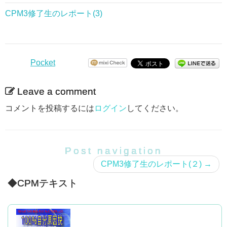
まだ現状は変わりませんが、
た。。。
そんな中で、
感情を見ることが怖いと思ったことはありませんでし
生きている意味をダークな思考で考える、
あれだけ攻撃されることに怯えていたのが嘘のようで
受講開始してから、CPM2の内容に、頭では理解した
CPM3修了生のレポート(3)
またいいご報告ができればいいなと思います。
「もっと、CPMを深く知りたい。今の自分が感じて
た。
マスターコースも始めは
そこで言われた通りにしていれば大丈夫、
引き寄せの法則について検索すると色んな人が書いて
そんな日々が続いていました。
す。
つもりでも、心の底では納得していないような感覚を
いる疑問を解決したい」という思いが強くなり、
自分の力では運命は切り開かれないと。
あります。
夫との関係で感じましたが、
？？？だったんですが、
味わいました。
最近気がついたのが、わたし見た目をどんなに女の子
マスターコースに申し込みました。
何か環境が大きく変わったわけではないのに、
これもやがて、
どの方が書かれているものも根本は一緒だと思いま
らしくしても性格がかなり男の子みたいなので見た目
ある日ふと、
何がきっかけだったのか、
現実を見て自分の思考状態に気付いて
CPM２の内容は、私にはとても興味深く、面白いと
す。
Pocket
自分の思考一つで、
と中身に矛盾が生じてたんです。
いい感じに自分の中で消化できるようにしだいになっ
次の恋愛もして結婚も目前、
修正できるようになったこと、
幸せは、ここにあるんだ。
今思えば、
感じました。
なぜ、また、マリアさんの本を手にとったのか…
こんなにあたたかで優しい気持ちになれるんだとわか
ていきました。
仕事も順調で師匠の下で講師にならないかと誘っても
しかしその中でも、
デートした男性にも、付き合ったら何かイメージと違
私はそれを「思考」という力で現実化するアーティス
読んだだけですべてがよくなると思っていたからかも
自分の思考を以前より
ったのは大きな収穫です。
テキストをスマホにダウンロードして、毎日、電車の
Leave a comment
ただ、今言える事は、
らい
私はまりあさんの１００％自分原因説がしっくりしま
ったと言われることが多く、「一体わたしのなにがい
トだ。
しれません。
注意深く観察できるようになったこと、
中で読みました。
私の思考がそうさせた、
師匠の言うことは正しいと思っていたので
した。
気がついたら、
けないわけ？？？」と思っていました。
コメントを投稿するには
ログイン
してください。
そう思ってから、
「全ては自分の思考」と
自分の生活に
そして、学ぶ準備が整ったよ。
本当にやりたいのかはよく考えていませんでしたが、
何かがあっても過去に力を与える事が意味のない
幼い頃からずっと抱えてきた生きずらさというか、
それは、うまくいかない時の理由や、
マスターコースの内容ががっちり落ちてきた気がしま
考えられるようになってきたので、
落とし込むということが全然できておらず、
快諾し順風満帆な気分でした。
漠然とした不安感もなくなっていました。
引き寄せの法則の前提となっていることについてまで
ことだと分かるようになったことで、
CPM２を受講し始めて、
す。
迷いが少なくなりました。
このCPMの考え方を
でも、最近なんか意味がわかった気がします。
しっかり教えていただけるからです。
気持ちの切り替えが早くなったのはとても大きい変化
Post navigation
まだ、腹が立ったり嫌なことがあるとずっとそのこと
CPM１のテキストや、ブログに書いてあったこと
深い部分で信じることが全然できていなかったんだと
こういった事なのかな。と。
私の人生素晴らしい、
です。
この間１０年振りに髪の毛をバッサリ切りました。ミ
ばかり考えたり、
が、
CPM3修了生のレポート(２)
→
思います。
思っています。
しかし徐々に師匠の霊感に振り回されだし、
これからCPM3に入りますがワクワクします。
全ては勝手に上手く行く、
ディアムボブです。
「引き寄せ」って潜在意識業界（笑）ではよく聞くけ
そういう自分もあるのですが、
「こういうことだったんだ」と違う意味合いで受け取
発言がおかしくなっていく師匠と関係にも
◆CPMテキスト
私は幸せが大好き・・・
自分の思考を探究しながら理解するということを面倒
勉強でこんなにワクワクするのは久々です！
れど、
確実に変化してきていると思います。
れるように思われました。
変化が出てきました。
元が男顔なので、なんか格好いい感じになってしまっ
くさがっていました。
CPM３にすすんでも
とアファメーションを 送り出せるようになって、
二度目に手にとって
引き続きよろしくお願いいたします。
て、ジャニーズとか入れそうだな～（笑）とか思っち
それは「ない」ものを目の前の空間に登場させること
しかし、CPM２も終わりに近づいてきた頃、
しっかり自分の生活で活かしながら、
マリアさんの本を読み始めたときには、
ゃう感じですが、髪の毛を切ってもらって本当の自分
ではなくて、
気持ちよくそれからは
仕事で大きな問題が起こり、
錯覚をとっていき、
何より、不安なことがあると、