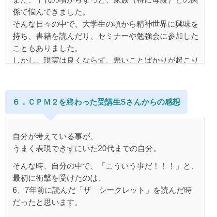
た。
因説を知ったのが１月。
だったら自分が変われば
係で悩んできました。
ＣＰＭ２では、
周りも変わるんじゃん？
本を読んで、
そんな日々の中で、大学生の頃から精神世界に興味を
読んだだけでなく書き出していくことをするので、
人生って本当に楽しいんだ！そう思い、
本当にこんな風に自分の現実が変わるといいな
と自分次第でクリエイトが可能なことを
持ち、書籍を読んだり、セミナーや勉強会に参加した
書く、という作業によって、
～・・・と思いました。
すっと信じられた時、
こともありました。
もっとCPMを詳しく学びたい！
あぁこういうことだったのか、
希望が湧いてやりたいことが少しずつ見えてきたこ
しかし、現実は良くならず、悪いことばかりが起こり
もっとCPMを自分のものにしたい！
今までもマーフィーをよんで
と自分の中に落とし込みやすいということが分かりま
と。
ました。
引き寄せは挑戦したことはあるんですが、
と思い、マスターコースを申し込みました。
した。
上手くいかない事が多くてあきらめていたんです。
書くということはとても大切なんだと思います。
６．ＣＰＭ２を終わった受講生Sさんからの感想
でも、これを機会にもう一度挑戦しよう！！
また、嫌いな人には、
今考えればテキスト１の冒頭に書かれている、
＜CPM２を学び始めて＞
だめなら離婚しかない！と決心しました。
思い出すだけでイライラするほど嫌いだったのに、
「自分にひどいことをした人を許してあげる」と思う
CPM2を学びはじめたときは、
例えば、未来を知る、のところで、
ずっとその嫌な役をやってくれてありがとうと、
ことでの、
自分が考えている事が、
メールセッションやテキストで学んだ内容を
自分の両親のことを書き出してみたら、
うまく表現できずにいた20代までの自分。
感謝の気持ちを持つことが
自分を被害者にする思考、
ただ、読んでワークをしてみても、
理論とセットにして落とし込んでいくのがとても楽し
夫と私に同じパターンが見えびっくりしたのです。
出来て物事の見方を変えて
「精神世界のことを知っている私は、周囲の人より偉
自分の中に
そんな時、自分の中で、「こういう事だ！！！」と、
かったです。
自分にどんな思考があるのか、意識するようになって
みれるようになったことが特にびっくりです。
いんだ」と思っている、周囲の人を見下す思考が原因
今一つ信じきれない疑問やら迷いがあって、
最初に衝撃を受けたのは、
なるほど！だからこうなのか！
きました。
だったと思います。
6、7年前に読んだ「ザ シークレット」を読んだ時
過去だって自分の今の思考が送り出している思い込み
それを解消するために
とテキストを読むだけでワクワクしてきました。
だったと思います。
だということ、
マスターコースを始めたのが２月。
今まで過去を消したいと思って逃げていましたが、