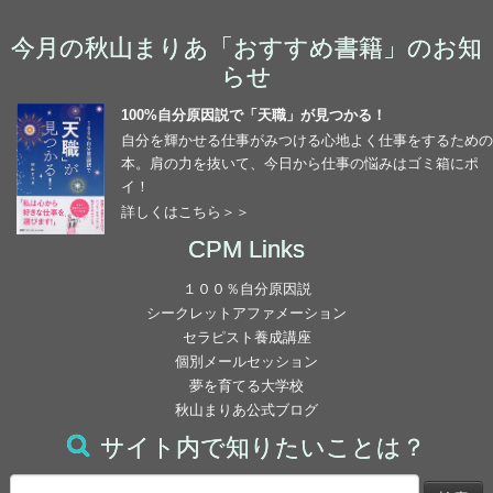
ます。
結果、わたしが育成に関わった社内の人が、昇進試験
からなくなっていました。
私が妊娠中見学して、
まずは、毎日思考を書き出すようになりました。
でもそれは一時的で、
◆これからCPMを勉強される方へ
に続々と合格した。
今月の秋山まりあ「おすすめ書籍」のお知
（私が、色んな人や物事に対する恨みの感情や、被害
「こんな保育園に入れるなんて相当ラッキーな子供だ
限界を感じCPMを受講することに決めました。
フッとすぐに、自分の中に、
らせ
者意識をまだ手放せていないからだと思いますが）
よな～」と思ってたところでした。
CPMは、地道な作業の繰り返しです。
すぐ答えを出してしまいたくなる気持ちをおさえ、
感情にとらわれている自分とは別に、
書いて、文字にする事で
日常にはメッセージが溢れています。
建て替えられたばかりで、
100%自分原因説で「天職」が見つかる！
一歩引いて冷静に事を見ている自分がいます。
個人的に一番の変化だと思うのは
一つ一つじっくり読んで理解していくことにしまし
、頭で考えているよりも、
自分を輝かせる仕事がみつける心地よく仕事をするための
すごく充実した設備にたくさんいる保育士さん
そのメッセージに気がつき、それを生かし、修正し
た。
いままで散々、(両親を含めて)人を見下している人、
「これもただの思考なんだ。この気持ちに縛られてい
・人からの評価を気にしなくなった。
たくさんの事に気づけるようになりました。
本。肩の力を抜いて、今日から仕事の悩みはゴミ箱にポ
、周りの環境も良く通勤にも便利な立地場所で，
て、自分の望む人生を自分で創るためのメソッドで
人をジャッジする人に悩まされていましたが、
ることになんのメリットもないなー。」と、乱れた感
・自分の人生のコントロールをしている実感がある。
すると思考は現実化するという意味の言葉が何度も繰
イ！
評判もいい保育園なんです！！
寝る前の15分間の心のトリップも、
す。
イメージノートなどで、自分の思考を書き出すと、
情を立て直すことができるようになりました。
この２点です。
詳しくはこちら＞＞
り返し出てきます。
今は毎日、しています。
自分のジャッジの思考、人に上下をつける思考の多さ
待機児童が多いのに、
過去にトラブルが多かったと感じるひとには正直辛い
CPM Links
これは、私にとってはとても大きな変化です。
知っただけではなにも変わらないことが分かってきま
にうんざりします。
こんな良い保育園に空きがあるわけない・・・と思っ
メソッドだと思います。
した。
１００％自分原因説
マスターコースを始める前は
ていたのに、
そして、人数は減りましたが、職場に数人はイヤな人
これをしないと、気持ちよく寝られないくらい!!!
わたしもトラブルだらけの人生だったので、わたしの
シークレットアファメーション
「自分はこの世で一番不幸だ」と思っていたはずなの
なぜかそこだけ他と比べて空きが多く、
がいるのです。
今までは、嫌なことが起きると、
人生どうなってるんだ？！という感じでCPMを始め
セラピスト養成講座
に、今は全く思いません。
すんなりは入れてしまいました！！
それをずーっと引きずって、人を責めたり人を恨んだ
知ってるのに、やってるのに思うように変わらないと
たので。
個別メールセッション
私の場合、偉そうな人、
なりたい、
り、
夢を育てる大学校
すごくすごくラッキーです！！
思っていたけど、
上からものを言ってくるので、
最初は過去のことに向き合って、あれも、これも自分
秋山まりあ公式ブログ
なった自分にだけ思考を集中させて、
そうすることで余計に自分が苦しくなり、
他にもタイミングの良いこと続きで自分でも驚いてい
心の底から理解して納得することが
話しているとイライラする人が、
セッションシートでも、
で創ったということを理解したくありませんでした
ダークな思考があっても批判せず、
ます。
どれだけ大切なのかテキストを読んでいて感じまし
サイト内で知りたいことは？
必ずどこの職場に行ってもいるので、
結果、嫌な出来事にさらに力を与えてしまい、
「自分の好きなところをあげてください」で、
が、勉強するうちに、あぁそういえばあの時ああいう
否定せず、認めて手放す。
た。
また同じことを繰り返すというようなことをずっとし
夫の田舎に戻る話も当分はなくなりました。
ことを考えていたから今の現実はこうなのだな。。。
検
「きっと自分もそうなんだろうなー」、と思いながら
全然出てこなくて唸っていたのに、