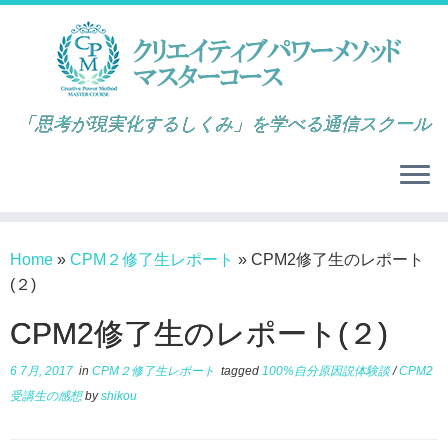
「思考が現実化するしくみ」を学べる通信スクール
Home
»
CPM２修了生レポート
»
CPM2修了生のレポート
(２)
CPM2修了生のレポート(２)
6 7月, 2017
in
CPM２修了生レポート
tagged
100%自分原因説体験談
/
CPM2
受講生の感想
by
shikou