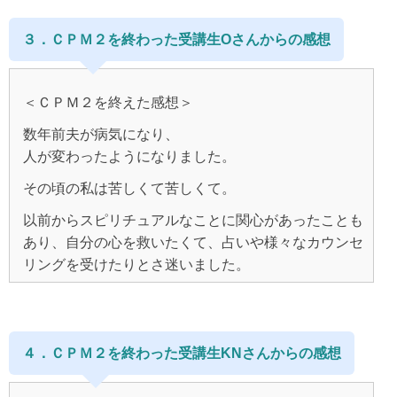
友人との待ち合わせだったので、
３．ＣＰＭ２を終わった受講生Oさんからの感想
その場で自分原因説、
今なら分かるのですが、
もっと自分原因説、
少し前の私は無意識に
１４日間で変わるワークを購入して帰りました。
＜ＣＰＭ２を終えた感想＞
誰かが自分を幸せにしてくれると、
しばらくは本を読んで
数年前夫が病気になり、
自分の人生を自分で幸せにしていくことを放棄してお
ブログを毎日みて過ごしておりました。
人が変わったようになりました。
り、
CPM１を読んでなんとなく分かった気がするけど、
怠惰な思考もとても多かったです。
その頃の私は苦しくて苦しくて。
そもそも何でこの世に中に
自分は一人しかいないと考えるの？と
以前からスピリチュアルなことに関心があったことも
いった疑問。
あり、自分の心を救いたくて、占いや様々なカウンセ
なので、
リングを受けたりとさ迷いました。
仕事でも怠惰な人が現れていましたし、
もっと理解して腑に落としたいと思っておりました。
妹が人任せな役割を引き受けてくれていました。
少し救われては元に戻るの繰り返しで、
仕事もうまくいかずどん底のときに、
メールセッションを受けながら、
CPM２を受講しようと思ったきっかけは、
本屋でまりあさんの本を手にしました。
テキストを見ながらノートに色んなことを書き出しま
４．ＣＰＭ２を終わった受講生KNさんからの感想
１００％自分原因説を理解したい気持ちを大切にす
した。
る、