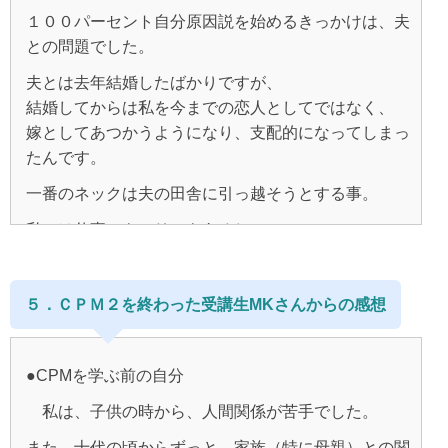
繰り返し読んでいるうちに、
私は変わる！！
１００パーセント自分原因説を始めるきっかけは、夫
夫の病気のことよりも前から、
起こったこと、それに対してどんな風に思うのか。
との問題でした。
と決めたからです。
自分は生きずらさのようなものを抱えてきたことに気
自分の中にはどんな思い込みがあるのかなどです。
夫とは去年結婚したばかりですが、
が付きました。
毎日自分の心と向き合って行動することを積み重ねて
結婚してからは私を今までの恋人としてではなく、
そして、いつも重たく孤独な気持ち、
今まで自分が勉強をしたいなという気持ちに、
いくと、
嫁としてあつかうようになり、支配的になってしまっ
不安感のようなものを抱えていました。
投資してあげられなかったので、
無意識に思い込んでいたことが分かるようになり、
たんです。
潜在意識からのメッセージであろう勉強したいという
でもそれは、自分から人に心を開けないから来るもの
一番のネックは夫の田舎に引っ越そうとする事。
ワクワクの気持ちを大切にしました。
なのではないか。
自己肯定感がとても低かった私が、
私には仕事のキャリアもあるし、
またその時に仕事も丁度クビになったので
そんな自分でも仕方がない、
自分で自分を傷つけることもなくなり、
親の面倒もみているし、
再出発して変わる！！
認められるようになっていき、
そうやって育ってきてしまったんだから、
田舎にいくなんて無理な相談なのに、
やらない後悔とはサヨナラ！！
とどこかで思ってましたが、自分でなんとかしたい、
５．ＣＰＭ２を終わった受講生MKさんからの感想
それに比例するように周りの人から認められるように
夫の態度は一方的で正直うんざり。
と切実に思うようになってきたのです。
といった決意も込めて決めました。
なり、
早く離婚したかったのですが、
あれだけ嫌だった仕事も楽しくなりました。
子供もいるので自分なりに解決法を探していたんで
●CPMを学ぶ前の自分
家族も協力的になりましたし、
す。
そして昨年、思い切って個人セッション、
◆CPM２を勉強して◆
私は、子供の時から、人間関係が苦手でした。
悩むことがなくなってきて、心が凄く軽くなりまし
続いてＣＰＭのコースに申し込みをすることにしまし
で、本屋で 道端ジェシカさんお勧め に惹かれて原
周りの人は自分の思考の一部を反映していること、
た。
また、十代の頃からずっと、家族（特に母親）との関