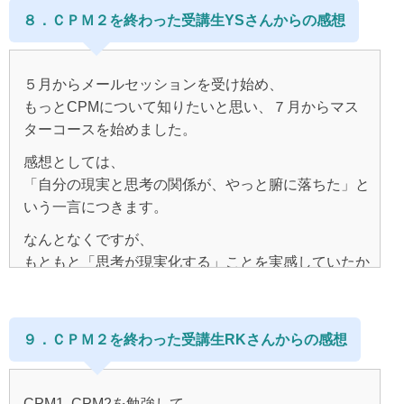
もちろん、私自身が選択したものです。
三十代後半になると、
あてがはずれたな～～と思った私は、
考えてみると、
全～部いりません！
８．ＣＰＭ２を終わった受講生YSさんからの感想
ました。
良くないことも言われて、
職場や仕事でのトラブルが続き、
ブログを何度も読み返すようになりました。
こんな私にいつも感謝の気持ちを伝えてくれて、
なんでそんな嫌なことを言うのかと反抗する反面、
自分ルールから解放されて、
毎回御丁寧な対応をして頂き、
私が相談すると必ず話を聞いてくれ、
ますます不安お感に悩まされるようになり、
時間があればブログをじっくりと・・・。
信じて不安になり
私が思い描いている、願っていた状態に近づく、第一
今のままでよい。
内容を読んで納得を重ねていくと
５月からメールセッションを受け始め、
一番必要な時にそばにいてくれていました。
すがるように風水やパワーストーンに凝ったりするよ
その言葉に縛られその通りになったり。
歩になるはずでした。
今までもブログを読んでいたのですが、
すべて自分は持っていると認めるだけで、
もっとCPMについて知りたいと思い、７月からマス
自分の世界というものが
うになりました。
彼はいつも支えてくれていたんだな、
問題解決したい気持ちばかりが先走っていて、
本当に心が穏やかに過ごせてます。
ターコースを始めました。
本当に自由なものであること、
ということに気がつきました。
CPMのテキスト１の本に書店で出会ったのは、そん
じっくり読めていなかったんだ・・・
それからはなにかあれば
が、日々、引き寄せの法則や、
感想としては、
曖昧なものであること、
な日々の中でした。
最近はよくしゃべって笑って、
という事がこの時わかりました。（笑）
兄に相談して見てもらい、
自己啓発の本を読んでいても、
「自分の現実と思考の関係が、やっと腑に落ちた」と
自分や人をジャッジするメリットってないですね。み
自分の思考が全てであることを
家に帰るのが本当に楽しいのです。
自分の力というよりスピリチュアルな力に頼っていま
私の心の状態は悪くなるばかり…
いう一言につきます。
おかげで、
んながそれぞれ素晴らしい。
感じられるようになり、
した。
少しづつですが、夫の体調も良くなってきました。
本を手にとって、
それからは少しずつブログの内容が入っていき、
なんとなくですが、
少しずつ錯覚がとれていくのが分かりましたし、
私にとって課題は難しく、
ざっと立ち読みをして、感じるところがあったので、
自分なりに進んでいけるようになりました。
そしてスピリチュアルなことに振り回されていたと思
もともと「思考が現実化する」ことを実感していたか
顔つきも変わったみたいで
感情が高ぶる時には、
これであっているのかな？と感じました。
すぐに購入して読みました。
います。
らだと思います。
特に光のワークをしたときに、
相変わらず、家事も仕事もあり忙しいのですが、
家族に当たり散らし、イライラし続け、
後輩の子から
そんな時に質問もさせていただき、
読んでみて、
ストーンと、とても広くて
疲れたときは無理しない、
しかしマスターコースを受ける前は、
「好きな人でも出来たんですか？」
感情が落ちる時には、
アドバイスを頂けるので前に進めることが出来まし
今まで自分が精神世界の本を読んでも現実が良くなら
すごく静寂な場所にたどり着いた感覚になれて
もう今日は手を抜こう、
９．ＣＰＭ２を終わった受講生RKさんからの感想
現実に振り回されていました。
といわれるほどです
そうした幼少期を過ごし、
ひどい時には、家事もできず、
た。
なくて、
（毎回ではないんですが）、
ということもできるようになってきました。
大人になってからは
一日中寝室で泣いていたり、
（ちなみに恋はまだです笑）。
サポートしていただきありがとうございます。
「何かが違う、何かが足りない」
それまでいつも
自分で精神世界やスピリチュアル関連の本を読み、
以前は、
過呼吸になったり、
CPM1, CPM2を勉強して、