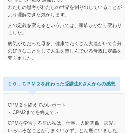
今見えている現実が、
仕事でも個人成績が１番をとれるまでになりました。
と思っていた部分への回答が、
自分の問題が気がかりで
実生活に取り入れて勉強してきました。
こんなに頑張っている私、
食べ物を食べる気力さえないような状態が、しばらく
わたしの思考がわたしの世界を創り出していることが
自分の顕在意識で望むものではない場合、
リラックスできていなかった私が、
偉いでしょ、って誰にアピールしたかったのか、
続きました…
この理論にはある！
勉強をしていて思ったのが、
より理解できた気がします。
「なんでこうなるの？こんな現実を望んでいない！」
そんな頑張る自分にしたかったのかもしれません。
この理論には矛盾がない！と感じて感動しました。
その時にすごく心がホッとし安堵できたのが気持ちよ
まりあさんがいつもおっしゃてるように、
潜在意識からも
と思考が暴れて
しかし兄の言葉に振り回されることは変わらず。
人の定義を変えるという点では、家族がかなり変わり
くって・・・
テキストをインプットするのと
よくメッセージが届くようになり、
順調なようだったのですが、
悪いスパイラルに陥っていたのです。
そして、3年ほど前、
ました。
お前の旦那になる人は早死にすると言われ、
それからかな？
同じだけでなく実践してアウトプットする大切さで
それに気付き、
実は一時、自分の思考に向き合うのが面倒になり、
私自身では、どうにもできない…と思い、精神科へ。
この本を購入した時は、
とくに感情が大きく動く恋愛が、うまくいかなかった
その後にとても大好きな人に出会いました。
病気がちだった母を、健康でたくさん友達がいて自分
す。
受けとることが出来るようになりました。
しばらく間があいてしまいました。
なんとなく、安心感をもてるようになりました。
苦しい労働環境の仕事から抜け出すために転職した会
ことが大きかったです。
初めの病院では、
の好きなことをして人生を楽しんでいる母親に定義を
実践しないと体感しないし、
ずっとうまくいっていたのに、
その頃、子どもにイライラすることが増え、
社を、
悩みは置いといて、
「うつ病」と診断されました。
変えました。
新しい思考も習慣しないですもんね。
突然うまくいかなくなった時に
兄には早死にすると言われていたので相談することは
勉強ちゃんとやってるの？と文句が増えたりもしまし
ありえない理由でクビになった後だったのですが、
やりたいこと・たのしいこと に
そうしたら、母が本当に明るく健康で生き生きとし始
周囲の人への八つ当たり、思い通りにならない現実へ
出来ません。
た。
心を向けて行こう！
CPM２が終わったこの１年でこれだけの変化です！
「なんで？なんで？」
その後、
めました。
の苛立ち。
なので他の霊感のある人に相談したりしていました。
そこの先生は、
３週間ほどで次の会社に就職が決まりました。
とカルチャーセンターに通いはじめ、
・新しい職場がすぐ決まり条件が希望のもの。同僚も
となっていたところに
１０．ＣＰＭ２を終わった受講生Kさんからの感想
薬を大量に出してくれましたが、
悪い方へ思考を送り出し、その結果を受け取る。
出逢った時から病気だったので、
友人と遊びにいったりしました。
素敵で和やかな人たち
しばらくして、
「基本的なことを忘れてはいけません」
私は、なんとなく、この先生じゃない、
とても幸せな反面、兄の言葉がよみがえり、
また、兄も以前は頼りなくて、仲が悪くて、わたし自
この「悪いスパイラル」を断ち切って、
これは自分へのメッセージかもと振り返ってみると、
夫とこれからの話がでても
・付き合っていた彼氏とは、結婚までスムーズにい
病院、行きたくないな…
その会社は、
本当にそうなったらどうしよう。
というメッセージが届き、
CPM２を終えてのレポート
身、兄のことを見下していましたが、本当は頼れる、
特に恋愛をうまくいかせたい一心で、
いろいろなやらなきゃいけないことが後回しの私に気
いちいち反発せず、
き、当初旦那さんの実家で二世帯の予定が、素敵な都
と思い、また病院から足が遠のきます。
以前の会社よりも規模が大きく、
私といることで彼が不幸になってしまうと悩んだこと
仕事などでその時書き出せないからと書き出しを
＜CPM2までを終えて＞
優しくてイケメンで妹想いの兄でした。
マスターコースの勉強に励みました。
が付いたのでした。
心のマンションを買っていただいた。
家からも近くてオフィスもキレイな会社でした。
なんとかなるさ～～と
もありました。
ずっとしていなかったことに気付き、
CPMを学習する前の私は、仕事、人間関係、恋愛、
以前はよく連絡しても無視されていたのですが、いま
それからまた、ＣＰＭに取り組み始めました。
心穏やかに過ごすようにしました。
・友人のハッピーな報告がちらほら♪
学ぶ事がメインになっていたことに気付きました。
また、再就職手当てとして、５０万円もの臨時収入が
いろいろなことがうまくいかず、どん底にいました。
そんな時でも、できる時には、
では、きちんと優しく返事を返してくれるようになり