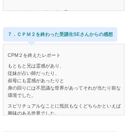
学び始めてから明らかに変わったことは、夫との関係
それでも、幸せになることをあきらめられず、
マスターコースを受講したら
その過去は全部今の自分に必要だったんだと
です。
精神世界や自己啓発の本を読み続ける日々でした。
私の迷いや悩みが解消できるに違いない！期待満々で
そのワクワクした気持ちがワクワクした出来事をよ
ワクワクして、それからの私は、
受け止められることが出来たように思えます。
した。
び、
以前は、夫が具合悪いせいで、
さらに、いろいろな本を読み、
幸せを沢山感じられるようになり、
私が仕事も家事もすべて担わなければならない、
引き寄せの法則を試してみたり、
また、職場では、明るく振舞っていましたが、
「思考が現実になる」という言葉が、
７．ＣＰＭ２を終わった受講生SEさんからの感想
私ばかり大変でなんて不公平なんだ、
いい事だけを考えて…と、
そうやって、
しょっちゅう理不尽な目に合わされたり、
でも、正直はじめは？？？ばかりで
本当の意味で分かってきたことで、
自分なりに学んできたはずでした。
と顔を見るだけで腹を立て、
自分の今の思考に目を向け始めていると、
ちょっと期待外れ感がありました。
何も悪いことはしていないのに、
周りから「最近変わったね」
しゃべりたくない、と思うひどい妻でした。
ずっとずっと潜在意識の声を無視してきたことに気づ
CPM２を終えたレポート
上司や先輩に八つ当たりをされたりしていました。
自分が求めていたのと違うと思ったんです。
き、
「何かあったの？」
そんな自分にも嫌気がさし、
順調にはいってきている気がするけれど、
もともと兄は霊感があり、
こんなに辛い環境で、
だから３月にはメールセッションも始めました。
とても悲しくなりました。
自己嫌悪になる繰り返しだったのです。
何かが違う…
「最近とっても楽しそう」と言われることも増えまし
従妹が占い師だったり、
イヤなことに我慢して頑張っている自分は偉い
でも、メールセッションもなかなか時間がかかり、
怒っちゃだめ、
た。
叔母にも霊感があったりと
なんとなく腑に落ちない…
と思っていました。
思ったようには進まず・・・。
身の回りには不思議な世界があってそれが当たり前な
私が大人になって許してあげなきゃ、
が、最近は、
そんなモヤモヤした気持ちで、日々過ごしていまし
人生は修行の場で、
環境でした。
気が付いたら夫に全く腹が立たなくなっていたので
た。
私なんかが出来ない。
人として成長するためにあるものだとも思っていまし
CPM２を学ぶ時はテキストで疑問に思った事は
私はマスターコースやセッションをはじめたら、
スピリチュアルなことに抵抗もなくどちらかといえば
す。
た。
メモをしておいて、
おこがましい。
スパーンとドアが開くように、
興味のある世界でした。
割り当てられた内容に目を通して、
これは本当に不思議です。
私の問題の出口がすぐに見つかるに違いない！！と
そして、5年前、
などなど今までの自己否定や
マスターコースのQ＆Aを読んで
兄や従妹から予言されたことが当たっていたり、
期待していたんです。
あんなにいつもイライラしていた私が・・・
大きな転機があり、全く違う環境になりました。
そんな生活を続ける中、
上から目線でジャッジしていたこと、
考えても分からない時はサポートの方に質問していき
いい未来なら問題ないのですが、