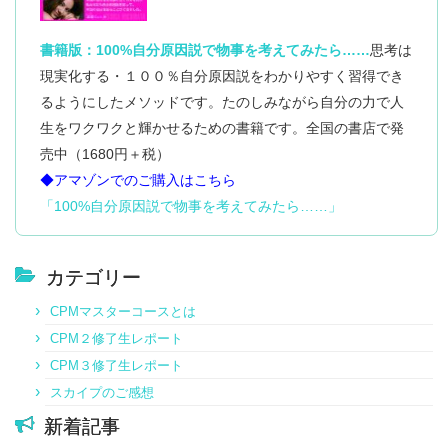
私はどうしていけばいいのかわからなくなっていまし
心の中に
人に幸せにしてもらおう、
久しぶりに本当の自分に戻れたからか、すごくスッキ
子供の時は、学校での人間関係の問題を
クリアになっていく感覚がありました。
のかも。
私は自分に自信がなく、
た。
ずっと引っかかっていたCPMの存在が
外だけに幸せを見つけていくことはやめて、
リしていますし、周りの女性からすごく褒められるよ
母親になんとかして貰おうとして、
書籍版：100%自分原因説で物事を考えてみたら……
思考は
でもそれがなぜかわからず、
どんどん大きくなり、
自分で幸せを掴む力を身につけていく、
「思考」というクリエイティブなパワーを、いい方に
うになりました。
結局うまくいかず、
・母にお芝居のチケットをプレゼントしたくて、
根底にいつも不安感を感じていました。
現実化する・１００％自分原因説をわかりやすく習得でき
「これはもうやるしかない！今度こそ本気で向き合っ
使いたい。そう思います。
CPM1を学び始めて少したった頃を、
自分で自分の望む未来を創る力を身につけていくのが
一カ月前に売り切れだったのに、
そうなんです、わたし男性からのアテンションなんて
そんな時本屋さんで１００％自分原因説の本に出会い
そのことを母親のせいにして、責めていました。
るようにしたメソッドです。たのしみながら自分の力で人
てみよう！」という思いで、CPMの受講を再開しま
誰かに分かってほしいのに、
今、思い返すと、
この１００%自分原因説です。
物は試しで電話してみたら
本当はどうでもよかったんだ。
ました。
した。
生をワクワクと輝かせるための書籍です。全国の書店で発
平気なふりしたり、悲しいのに笑っていたり、
（このため、大人になってからは、
「たった今２名分キャンセルがでました」と。
売中（1680円＋税）
幸せに貪欲になってもいいのです。
語学も、使わないと喋れるようにならないのと同様
CPMを初めてから、自分らしい自分に戻れてきてい
いろんな精神世界の本を読んできましたが、
そして私だけ苦しんでいると、いつも辛かったです。
職場で「都合の悪いことを私のせいにして責めてくる
◆アマゾンでのご購入はこちら
に、
しかも前から４列目という好座席ゲット！・・・など
る気がします。無理をしない自分て、すごく居心地が
日記を書き始めたり、
とても心に響いてこれだ！と思いました。
人」に悩まされた）
私は幸せになります、
再開してから、
「100%自分原因説で物事を考えてみたら……」
CPMも日常で使うことでどんどん定着するんだと思
などです。
いいです。
ヨガを本格的に勉強し始めたり、
いままで見えない力のせいにしてきた私でしたので、
CPM2の内容をもう一度読み直してみると、
だからこの文章を読んでくださっているあなたも幸せ
っています。
今も毎日いろいろありますが、
学び始めたばかりの私は、
以前に学習したときより、
になれます、
すべては自分が原因という考え方が衝撃的で反面、
以前よりも素直に自分の言葉を伝えることができるよ
大人になってからは、
意味を理解していたわけではなく、
内容がどんどん自分の体に入ってくる感じがしまし
カテゴリー
一番うれしかったのが子供の保育園。
錯覚ってなんなのだろう？と思っていましたが、自分
自分なのであれば、
うになってきています。
精神世界系のセミナーの主催者や、
幸せになって欲しいのです。
思考を、ただただ書き出してみたり…
た。
いまの思考が１秒後の未来を作ると思うと、
が好きだと思っていたものが、本当は好きだと思い込
運命を変えることが出来るという事がとても嬉しい気
自己啓発本の著者に
CPMマスターコースとは
田舎に帰りたがっていた夫は
毎日嫌なことが起きなければいいのにな、
以前よりもっと深い理解です。
わくわくしますし、
んでたものだったりして、そういう小さなことを修正
さまざまな事を始めていた事に気づきました。
持ちでした。
（実際にコンタクトを取って）自分の人生をなんとか
CPM２修了生レポート
子供の保育園を田舎で決めたがっていたんです。
といつも不安だったのに、
自分の思考に責任を取ろうと自然と思いました。
していくうちに本来の自分に戻るのだと思いました。
是非、幸せの一歩を踏み出してください。
しようとしてもらおうとしていました。
これはきっと、
CPM３修了生レポート
何とかなるさ、と前よりのんびり、日々が楽になって
私は生活があるので今住んでる地域で・・・と考えて
自分自身で日々思考を書き出し、
例えば、憧れのモデルさんが好きなものを、自分も彼
スカイプのご感想
きつつあります。
いたので、
CPM2を受けてみたい!!!
いままで運命を変えることは無理だと思っていたの
過去にまで遡って思考パターンを見るということをす
女のようになりたいから、好きじゃないのに好きだと
新着記事
その結果、いまの現実としては
この話になるといつもぶつかっていました。
と思ったのは、今から数か月前。
で、
CPMのテキスト１に、
るようになったことが、深い理解につながっていった
自分に言い聞かせて、本当に好きになっていった