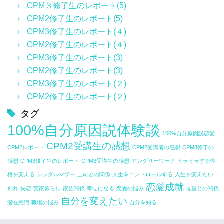
光が差し込んできた気持ちでした。
「自分の人生は自分でしか変えられません」
CPM３修了生のレポート(5)
んだと思います。
・お金に対する嫌悪感がなくなり、こまらなくなっ
自分で何とかできるかも？
り。。。
「誰かに助けて貰おうとしても、その誰かは自分でし
CPM2修了生のレポート(5)
た。
自分の思考を見ることと、
でも、１００パーセント自分原因説を学んでからは、
この頃には、
と少しでも思ったら、ぜひ入口に立ってみてくださ
でも、それは嘘だから自分でもなんか似合ってないな
かありません」
CPM3修了生のレポート(４)
「お金さん大好き～」とお財布に向かって喋りかけて
CPM2の学習を同時進行でしていくことによって、
飲み続けなければいけない薬もほとんど飲んでいませ
まずは本で学んできましたが、
い。
ってモヤモヤしてたりするんだけど、また、違う！わ
ぶつかりあってもいい結果は生み出さない、
います。
CPM2修了生のレポート(４)
と書いてあったにも関わらず、
より100％自分原因説の考え方が自分に浸透してきた
んでした。
進めば進むほど？なことが増えてきて
たしはこれがすきだし似合うの！！って自分をごまか
上手く行く・・と信じて楽しくいこう！
CPM3修了生のレポート(3)
なぜか、その部分は何十回読んでもスルーしていまし
かなと感じています。
・現実は思考の反映で、
（本当は、必ず飲まなきゃいけないみたいなのです
いいところまでは進むけど今一歩変わり切れない状態
したり。
CPM2修了生のレポート(3)
た。
と大らかにかまえるようにしました。
現実化した時点で力がないとわかったから、
が…）
でした。
CPM3修了生のレポート(２)
現実に振り回されることがなくなったため、感情の振
CPM2修了生のレポート(２)
そして、
り幅が減った。
思えばわたしはこんなことの繰り返しでした。
●CPM１とCPM２を学習して
そうこうすると、
100％自分原因説の考え方が浸透してくると、
タグ
少し迷いがあったのですが、「受ける!!」と決めた時
亡くなった彼のことが今でも一番好きなことに気付い
・ずっと自分はモテないと思っていたけれど、
今までの自分は自分に嘘ばかりついてきた。でも
正直、
夫のほうから
現実に嫌なことや腹の立つことが起きても、
期、
て、
100%自分原因説体験談
錯覚が外れたある日突然「モテる人」の思考回路が理
CPMを学んでから本当にすきなものを、選ぶように
「マスターコースを受けさえすれば全ての問題が解決
100%自分原因説恋愛
「早く保育園の申し込みなくちゃ、入れるとこないっ
そのときの感情に振り回されることが少なくなってき
思いもよらなかった30万円の臨時収入が。
彼は姿形を変えてまた私の元に現れるところまでは気
解できた。
なってからすごく楽になりました。
CPM2受講生の感想
する、
てよ！」と話してきたんです！
ました。
CPM2レポート
CPM2受講者の感想
CPM3修了の
これには本当に驚きました。
づけたのですが、
これで私もモテモテです（←実験中）
幸せになれる」と思っていた自分は、甘かったと思い
今住んでいる地域で！！
今まで男運なさすぎと言われてきた恋愛面ですが
感想
CPM3修了生のレポート
CPM3受講生の感想
アングリーワーク
イライラする性
もちろん、
彼の生まれ変わりとおもった人とうまくいきそうでい
ます。
・「幸せの取り合い」をしなくなった。
（笑）、今の本当のわたしを好きになってくれる人が
格を変える
シングルマザー
上司との関係
人生をコントロールする
人生を変えたい
早速、
現象が起きた直後は
かない状態。
だれかが幸せになるとだれかが不幸になると、
恋愛成就
迷いもふっとびました。笑
いたらいいなと思っています。
理論を理解することよりも、
別れ
失恋
実家暮らし
家族関係
幸せになる
恋愛の悩み
母親との関係
申し込みして無事一番希望の保育園にすんなり決まり
、イラッとしたり、悲しかったり、
「幸せの椅子取りゲーム」の錯覚が外れたので、
自分を変えたい
現実に落とし込んで、
ました。
憂鬱な気持ちになったりはします。
潜在意識
職場の悩み
自分を知る
引き続き勉強を楽しんでいこうとおもいます。
みんなが夢を叶えて幸せになる思考に変化した。
自分が変わっていくことの方がずっと、大変だと感じ
なぜまた今一歩のところでうまくいかないんだろう分
この保育園も、
受け始めてからは、